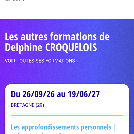
Les autres formations de
Delphine CROQUELOIS
VOIR TOUTES SES FORMATIONS ›
Du 26/09/26 au 19/06/27
BRETAGNE (29)
Les approfondissements personnels |