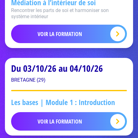
Médiation à l’intérieur de soi
Rencontrer les parts de soi et harmoniser son
système intérieur
VOIR LA FORMATION
Du 03/10/26 au 04/10/26
BRETAGNE (29)
Les bases | Module 1 : Introduction
VOIR LA FORMATION