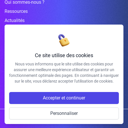
Qui sommes-nous ?
Ressources
Actualités
Inscrivez-vous à la newsletter
Ce site utilise des cookies
Nous vous informons que le site utilise des cookies pour
assurer une meilleure expérience utilisateur et garantir un
J'accepte de recevoir vos e-mails et confirme avoir pris connaissance de
fonctionnement optimale des pages. En continuant à naviguer
votre politique de confidentialité et mentions légales.
sur le site, vous déclarez accepter l'utilisation de cookies.
S'INSCRIRE
Accepter et continuer
Personnaliser
Copyright © 2026 | Gum Studio. Tous droits réservés.