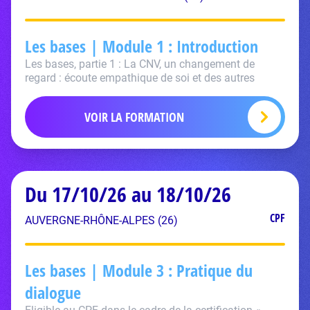
Les bases | Module 1 : Introduction
Les bases, partie 1 : La CNV, un changement de
regard : écoute empathique de soi et des autres
VOIR LA FORMATION
Du 17/10/26 au 18/10/26
CPF
AUVERGNE-RHÔNE-ALPES (26)
Les bases | Module 3 : Pratique du
dialogue