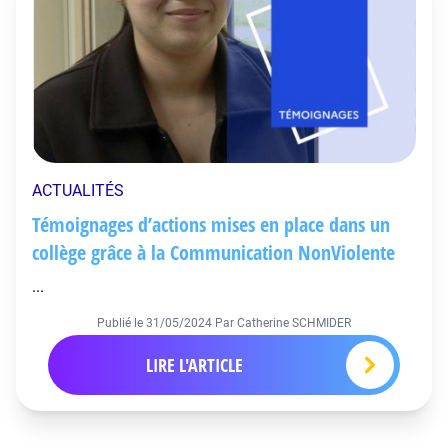
ACTUALITÉS
Témoignages d’actions mises en place dans un
collège grâce à la Communication NonViolente
...
Publié le
31/05/2024
Par Catherine SCHMIDER
LIRE L'ARTICLE