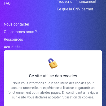
Trouver un financement
FAQ
Ce que la CNV permet
Nous contacter
Qui sommes-nous ?
Ressources
Actualités
Inscrivez-vous à la newsletter
Ce site utilise des cookies
Nous vous informons que le site utilise des cookies pour
assurer une meilleure expérience utilisateur et garantir un
J'accepte de recevoir vos e-mails et confirme avoir pris connaissance de
fonctionnement optimale des pages. En continuant à naviguer
votre politique de confidentialité et mentions légales.
sur le site, vous déclarez accepter l'utilisation de cookies.