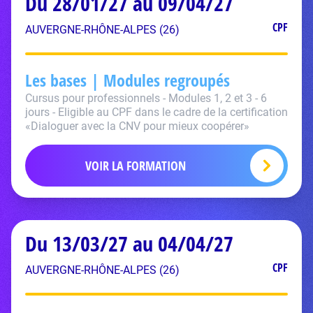
Du 28/01/27 au 09/04/27
CPF
AUVERGNE-RHÔNE-ALPES (26)
Les bases | Modules regroupés
Cursus pour professionnels - Modules 1, 2 et 3 - 6
jours - Eligible au CPF dans le cadre de la certification
«Dialoguer avec la CNV pour mieux coopérer»
VOIR LA FORMATION
Du 13/03/27 au 04/04/27
CPF
AUVERGNE-RHÔNE-ALPES (26)