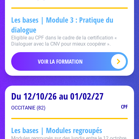
Les bases | Module 3 : Pratique du
dialogue
Eligible au CPF dans le cadre de la certification «
Dialoguer avec la CNV pour mieux coopérer ».
VOIR LA FORMATION
Du 12/10/26 au 01/02/27
CPF
OCCITANIE (82)
Les bases | Modules regroupés
Modules regroupés sur des lundis entre le 12 octobre