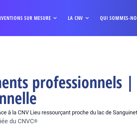
RVENTIONS SUR MESURE
LA CNV
QUI SOMMES-NO
nts professionnels | 
nnelle
âce à la CNV Lieu ressourçant proche du lac de Sanguinet
fiée du CNVC
®