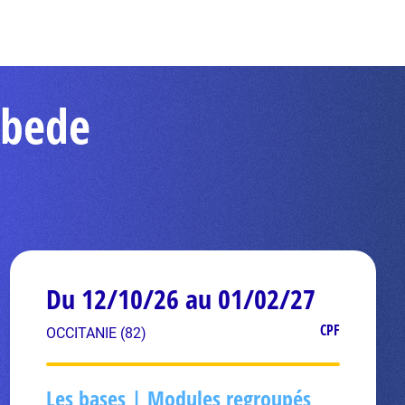
abede
Du 12/10/26 au 01/02/27
CPF
OCCITANIE (82)
Les bases | Modules regroupés