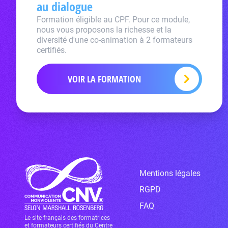
au dialogue
Formation éligible au CPF. Pour ce module,
nous vous proposons la richesse et la
diversité d'une co-animation à 2 formateurs
certifiés.
VOIR LA FORMATION
Mentions légales
RGPD
FAQ
Le site français des formatrices
et formateurs certifiés du Centre