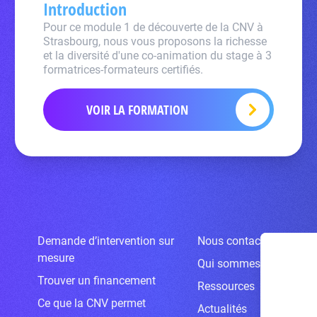
Introduction
Pour ce module 1 de découverte de la CNV à
Strasbourg, nous vous proposons la richesse
et la diversité d'une co-animation du stage à 3
formatrices-formateurs certifiés.
VOIR LA FORMATION
Demande d’intervention sur
Nous contacter
mesure
Qui sommes-nous ?
Trouver un financement
Ressources
Ce que la CNV permet
Actualités