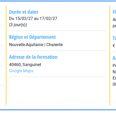
Durée et dates
F
Du 15/02/27 au 17/02/27
A
(3 jour(s))
p
Région et Département
T
Nouvelle-Aquitaine | Charente
€
Adresse de la formation
A
40460, Sanguinet
P
Google Maps
N
E
0