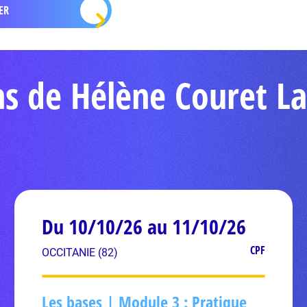
ns de Hélène Couret L
Du 10/10/26 au 11/10/26
CPF
OCCITANIE (82)
Les bases | Module 3 : Pratique