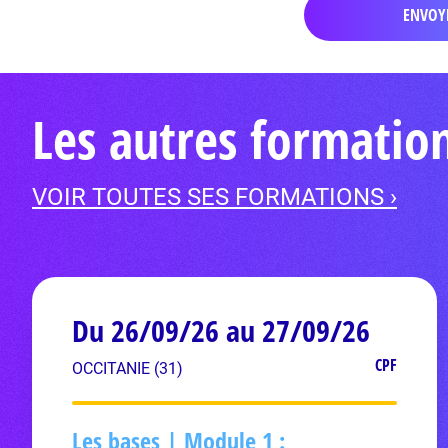
Les autres formatio
VOIR TOUTES SES FORMATIONS ›
Du 26/09/26 au 27/09/26
CPF
OCCITANIE (31)
Les bases | Module 1 :