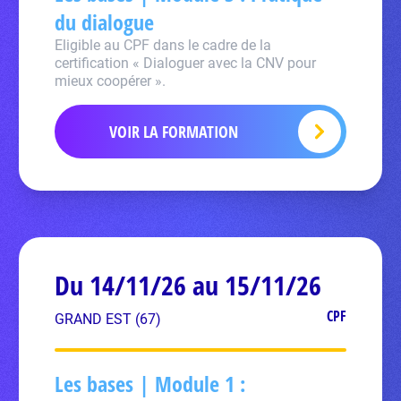
du dialogue
Eligible au CPF dans le cadre de la
certification « Dialoguer avec la CNV pour
mieux coopérer ».
VOIR LA FORMATION
Du 14/11/26 au 15/11/26
CPF
GRAND EST (67)
Les bases | Module 1 :