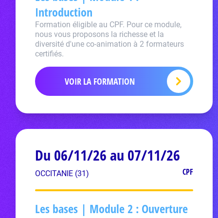
Introduction
Formation éligible au CPF. Pour ce module,
nous vous proposons la richesse et la
diversité d'une co-animation à 2 formateurs
certifiés.
VOIR LA FORMATION
Du 06/11/26 au 07/11/26
CPF
OCCITANIE (31)
Les bases | Module 2 : Ouverture