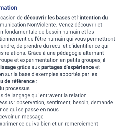
rmation
ccasion de
découvrir les bases
et l’
intention du
unication NonViolente. Venez découvrir et
on fondamentale de besoin humain et les
ionnement de l’être humain qui vous permettront
dre, de prendre du recul et d’identifier ce qui
es relations. Grâce à une pédagogie alternant
oupe et expérimentation en petits groupes, il
tissage
grâce aux
partages d’expérience
et
on
sur la base d’exemples apportés par les
u de référence
:
 du processus
 de langage qui entravent la relation
essus : observation, sentiment, besoin, demande
er ce qui se passe en nous
ecevoir un message
 exprimer ce qui va bien et un remerciement