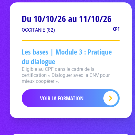
Du 10/10/26 au 11/10/26
CPF
OCCITANIE (82)
Les bases | Module 3 : Pratique
du dialogue
Eligible au CPF dans le cadre de la
certification « Dialoguer avec la CNV pour
mieux coopérer ».
VOIR LA FORMATION