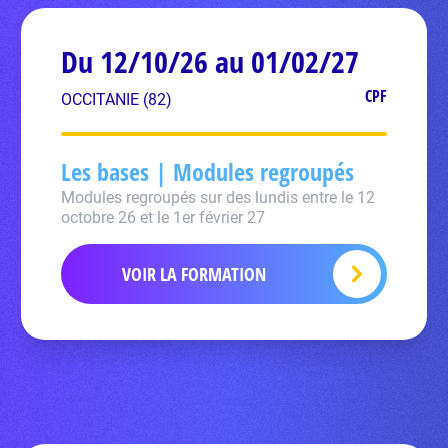
Du 12/10/26 au 01/02/27
CPF
OCCITANIE (82)
Les bases | Modules regroupés
Modules regroupés sur des lundis entre le 12
octobre 26 et le 1er février 27
VOIR LA FORMATION