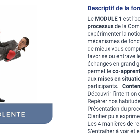
Descriptif de la fo
Le
MODULE 1
est l’o
processus
de la Comm
expérimenter la noti
mécanismes de fonct
de mieux vous compren
favorise ou entrave l
échanges en grand gr
permet le
co-appren
aux
mises en situati
participants.
Conten
Découvrir l’intention
Repérer nos habitudes
Présentation du proc
Clarifier puis exprim
Les 4 manières de r
S’entraîner à voir et