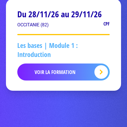
Du 28/11/26 au 29/11/26
CPF
OCCITANIE (82)
Les bases | Module 1 :
Introduction
VOIR LA FORMATION