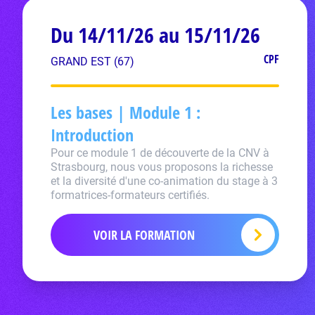
Du 14/11/26 au 15/11/26
CPF
GRAND EST (67)
Les bases | Module 1 :
Introduction
Pour ce module 1 de découverte de la CNV à
Strasbourg, nous vous proposons la richesse
et la diversité d'une co-animation du stage à 3
formatrices-formateurs certifiés.
VOIR LA FORMATION