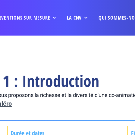
RVENTIONS SUR MESURE
LA CNV
QUI SOMMES-NO
1 : Introduction
us proposons la richesse et la diversité d'une co-animatio
aléro
Durée et dates
F