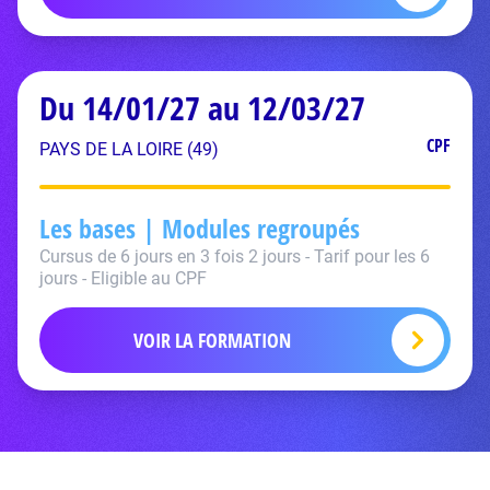
Du 14/01/27 au 12/03/27
CPF
PAYS DE LA LOIRE (49)
Les bases | Modules regroupés
Cursus de 6 jours en 3 fois 2 jours - Tarif pour les 6
jours - Eligible au CPF
VOIR LA FORMATION