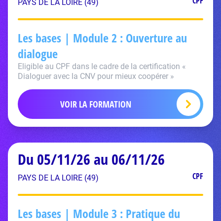
CPF
PAYS DE LA LOIRE (49)
Les bases | Module 2 : Ouverture au
dialogue
Eligible au CPF dans le cadre de la certification «
Dialoguer avec la CNV pour mieux coopérer »
VOIR LA FORMATION
Du 05/11/26 au 06/11/26
CPF
PAYS DE LA LOIRE (49)
Les bases | Module 3 : Pratique du