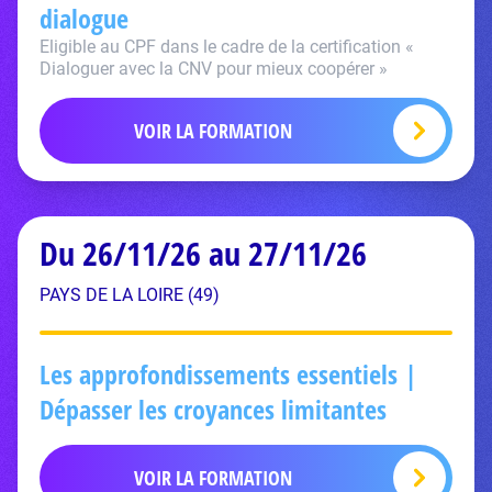
dialogue
Eligible au CPF dans le cadre de la certification «
Dialoguer avec la CNV pour mieux coopérer »
VOIR LA FORMATION
Du 26/11/26 au 27/11/26
PAYS DE LA LOIRE (49)
Les approfondissements essentiels |
Dépasser les croyances limitantes
VOIR LA FORMATION