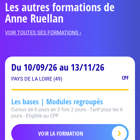
Les autres formations de
Anne Ruellan
VOIR TOUTES SES FORMATIONS ›
Du 10/09/26 au 13/11/26
CPF
PAYS DE LA LOIRE (49)
Les bases | Modules regroupés
Cursus de 6 jours en 3 fois 2 jours - Tarif pour les 6
jours - Eligible au CPF
VOIR LA FORMATION