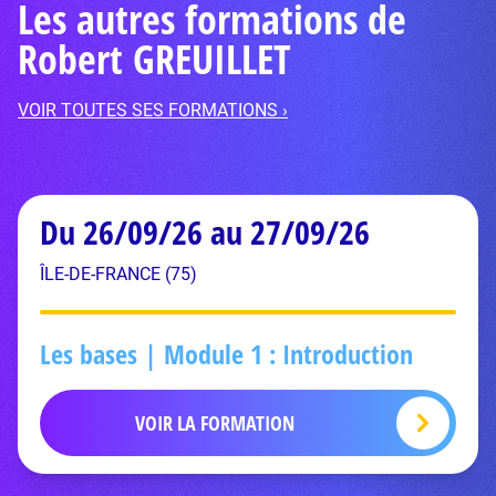
Les autres formations de
Robert GREUILLET
VOIR TOUTES SES FORMATIONS ›
Du 26/09/26 au 27/09/26
ÎLE-DE-FRANCE (75)
Les bases | Module 1 : Introduction
VOIR LA FORMATION