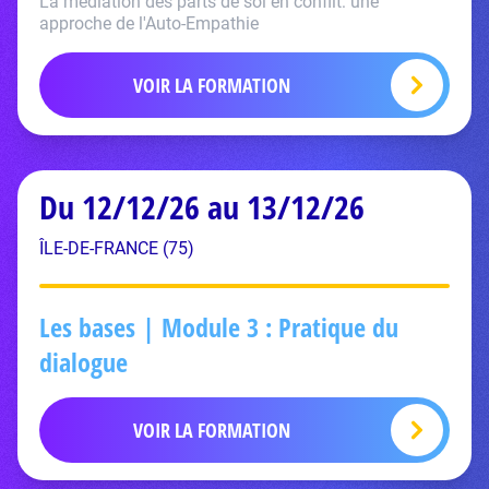
La médiation des parts de soi en conflit: une
approche de l'Auto-Empathie
VOIR LA FORMATION
Du 12/12/26 au 13/12/26
ÎLE-DE-FRANCE (75)
Les bases | Module 3 : Pratique du
dialogue
VOIR LA FORMATION