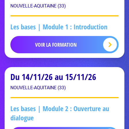
NOUVELLE-AQUITAINE (33)
Les bases | Module 1 : Introduction
VOIR LA FORMATION
Du 14/11/26 au 15/11/26
NOUVELLE-AQUITAINE (33)
Les bases | Module 2 : Ouverture au
dialogue