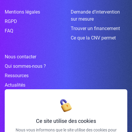
Mentions légales
Demande d’intervention
sur mesure
RGPD
Trouver un financement
FAQ
Ce que la CNV permet
Nous contacter
Qui sommes-nous ?
Ressources
Actualités
Inscrivez-vous à la newsletter
Ce site utilise des cookies
Nous vous informons que le site utilise des cookies pour