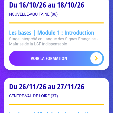
Du 16/10/26 au 18/10/26
NOUVELLE-AQUITAINE (86)
Les bases | Module 1 : Introduction
Stage interprété en Langue des Signes Française -
Maîtrise de la LSF indispensable
VOIR LA FORMATION
Du 26/11/26 au 27/11/26
CENTRE-VAL DE LOIRE (37)