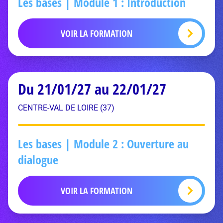
Les bases | Module 1 : Introduction
VOIR LA FORMATION
Du 21/01/27 au 22/01/27
CENTRE-VAL DE LOIRE (37)
Les bases | Module 2 : Ouverture au
dialogue
VOIR LA FORMATION