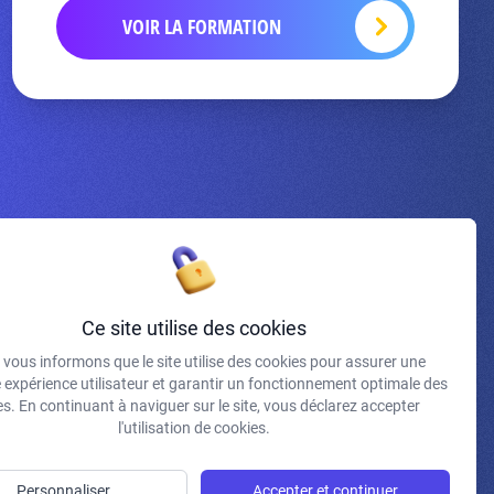
VOIR LA FORMATION
Inscrivez-vous à la newsletter
Ce site utilise des cookies
vous informons que le site utilise des cookies pour assurer une
J'accepte de recevoir vos e-mails et confirme avoir pris
e expérience utilisateur et garantir un fonctionnement optimale des
connaissance de votre politique de confidentialité et
s. En continuant à naviguer sur le site, vous déclarez accepter
mentions légales.
l'utilisation de cookies.
S'INSCRIRE
Personnaliser
Accepter et continuer