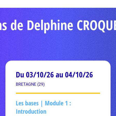
ons de Delphine CROQU
Du 03/10/26 au 04/10/26
BRETAGNE (29)
Les bases | Module 1 :
Introduction