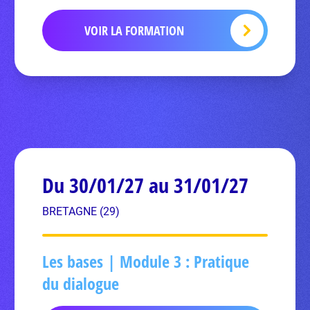
VOIR LA FORMATION
Du 30/01/27 au 31/01/27
BRETAGNE (29)
Les bases | Module 3 : Pratique
du dialogue