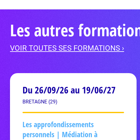
Les autres formati
VOIR TOUTES SES FORMATIONS ›
Du 26/09/26 au 19/06/27
BRETAGNE (29)
Les approfondissements
personnels | Médiation à