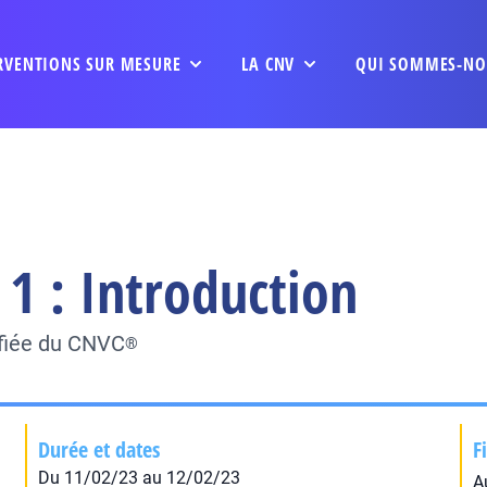
RVENTIONS SUR MESURE
LA CNV
QUI SOMMES-NO
1 : Introduction
ifiée du CNVC
®
Durée et dates
F
Du 11/02/23 au 12/02/23
A