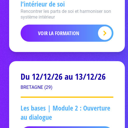
l’intérieur de soi
Rencontrer les parts de soi et harmoniser son
système intérieur
VOIR LA FORMATION
Du 12/12/26 au 13/12/26
BRETAGNE (29)
Les bases | Module 2 : Ouverture
au dialogue