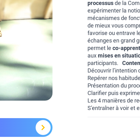
processus
de la Comm
expérimenter la noti
mécanismes de fonct
de mieux vous compren
favorise ou entrave l
échanges en grand gr
permet le
co-appren
aux
mises en situati
participants.
Conten
Découvrir l’intention
Repérer nos habitudes
Présentation du proc
Clarifier puis exprim
Les 4 manières de r
S’entraîner à voir et