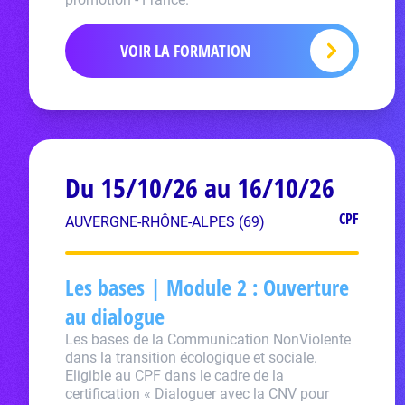
VOIR LA FORMATION
Du 15/10/26 au 16/10/26
CPF
AUVERGNE-RHÔNE-ALPES (69)
Les bases | Module 2 : Ouverture
au dialogue
Les bases de la Communication NonViolente
dans la transition écologique et sociale.
Eligible au CPF dans le cadre de la
certification « Dialoguer avec la CNV pour