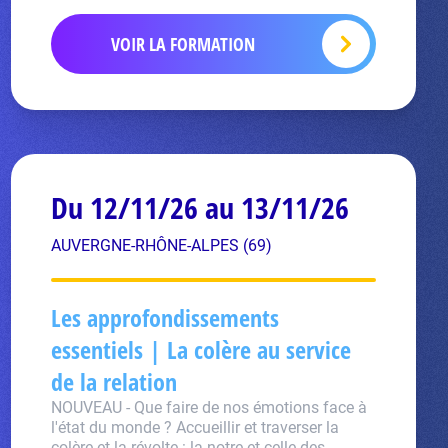
VOIR LA FORMATION
Du 12/11/26 au 13/11/26
AUVERGNE-RHÔNE-ALPES (69)
Les approfondissements
essentiels | La colère au service
de la relation
NOUVEAU - Que faire de nos émotions face à
l'état du monde ? Accueillir et traverser la
colère et la révolte : la notre et celle des