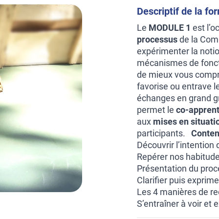
Descriptif de la fo
Le
MODULE 1
est l’o
processus
de la Comm
expérimenter la noti
mécanismes de fonct
de mieux vous compren
favorise ou entrave l
échanges en grand gr
permet le
co-appren
aux
mises en situati
participants.
Conten
Découvrir l’intention
Repérer nos habitudes
Présentation du proc
Clarifier puis exprim
Les 4 manières de r
S’entraîner à voir et