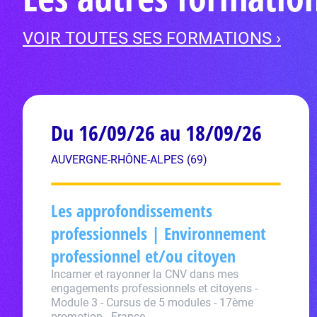
VOIR TOUTES SES FORMATIONS ›
Du 16/09/26 au 18/09/26
AUVERGNE-RHÔNE-ALPES (69)
Les approfondissements
professionnels | Environnement
professionnel et/ou citoyen
Incarner et rayonner la CNV dans mes
engagements professionnels et citoyens -
Module 3 - Cursus de 5 modules - 17ème
promotion - France.