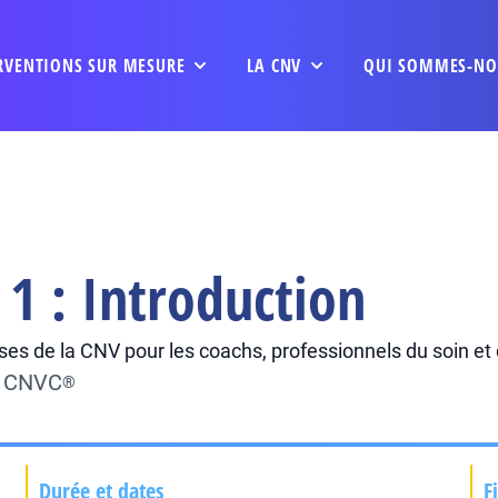
RVENTIONS SUR MESURE
LA CNV
QUI SOMMES-NO
1 : Introduction
es de la CNV pour les coachs, professionnels du soin e
du CNVC
®
Durée et dates
F