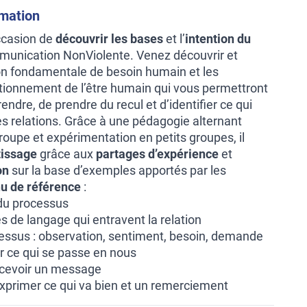
rmation
ccasion de
découvrir les bases
et l’
intention du
unication NonViolente. Venez découvrir et
on fondamentale de besoin humain et les
ionnement de l’être humain qui vous permettront
dre, de prendre du recul et d’identifier ce qui
es relations. Grâce à une pédagogie alternant
oupe et expérimentation en petits groupes, il
tissage
grâce aux
partages d’expérience
et
on
sur la base d’exemples apportés par les
u de référence
:
 du processus
 de langage qui entravent la relation
essus : observation, sentiment, besoin, demande
er ce qui se passe en nous
ecevoir un message
 exprimer ce qui va bien et un remerciement