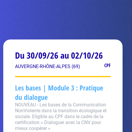
Du 30/09/26 au 02/10/26
CPF
AUVERGNE-RHÔNE-ALPES (69)
Les bases | Module 3 : Pratique
du dialogue
NOUVEAU - Les bases de la Communication
NonViolente dans la transition écologique et
sociale. Eligible au CPF dans le cadre de la
certification « Dialoguer avec la CNV pour
mieux coopérer »