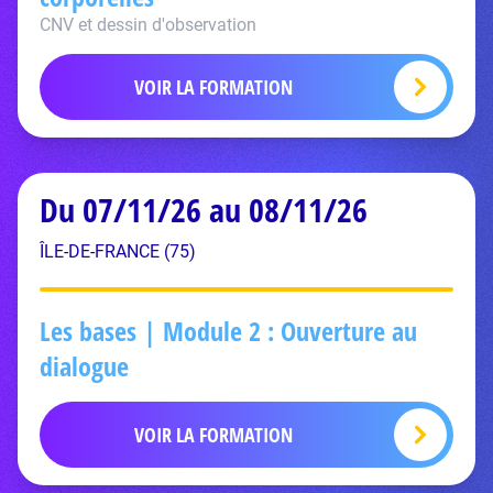
CNV et dessin d'observation
VOIR LA FORMATION
Du 07/11/26 au 08/11/26
ÎLE-DE-FRANCE (75)
Les bases | Module 2 : Ouverture au
dialogue
VOIR LA FORMATION