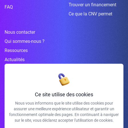
Trouver un financement
FAQ
Ce que la CNV permet
Nous contacter
Qui sommes-nous ?
Ressources
Actualités
Inscrivez-vous à la newsletter
Ce site utilise des cookies
Nous vous informons que le site utilise des cookies pour
assurer une meilleure expérience utilisateur et garantir un
J'accepte de recevoir vos e-mails et confirme avoir pris connaissance de
fonctionnement optimale des pages. En continuant à naviguer
votre politique de confidentialité et mentions légales.
sur le site, vous déclarez accepter l'utilisation de cookies.