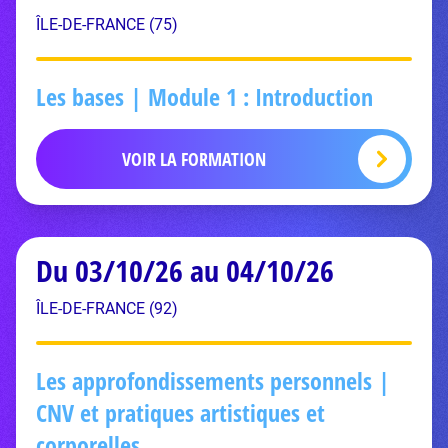
ÎLE-DE-FRANCE (75)
Les bases | Module 1 : Introduction
VOIR LA FORMATION
Du 03/10/26 au 04/10/26
ÎLE-DE-FRANCE (92)
Les approfondissements personnels |
CNV et pratiques artistiques et
corporelles