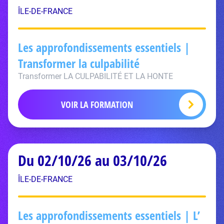
ÎLE-DE-FRANCE
Les approfondissements essentiels |
Transformer la culpabilité
Transformer LA CULPABILITÉ ET LA HONTE
VOIR LA FORMATION
Du 02/10/26 au 03/10/26
ÎLE-DE-FRANCE
Les approfondissements essentiels | L’