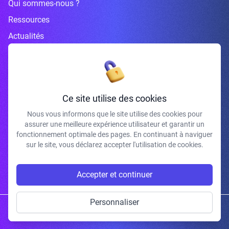
Qui sommes-nous ?
Ressources
Actualités
Inscrivez-vous à la newsletter
Ce site utilise des cookies
Nous vous informons que le site utilise des cookies pour
assurer une meilleure expérience utilisateur et garantir un
J'accepte de recevoir vos e-mails et confirme avoir pris connaissance de
fonctionnement optimale des pages. En continuant à naviguer
votre politique de confidentialité et mentions légales.
sur le site, vous déclarez accepter l'utilisation de cookies.
S'INSCRIRE
Accepter et continuer
Personnaliser
Copyright © 2026 | Gum Studio. Tous droits réservés.