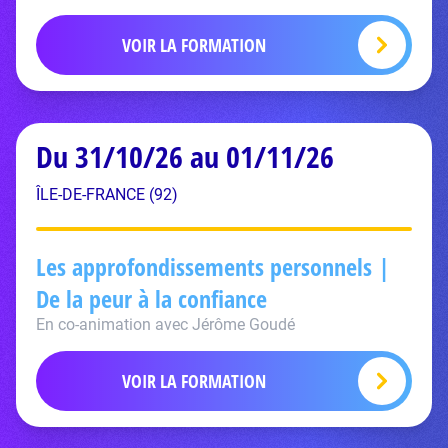
VOIR LA FORMATION
Du 31/10/26 au 01/11/26
ÎLE-DE-FRANCE (92)
Les approfondissements personnels |
De la peur à la confiance
En co-animation avec Jérôme Goudé
VOIR LA FORMATION