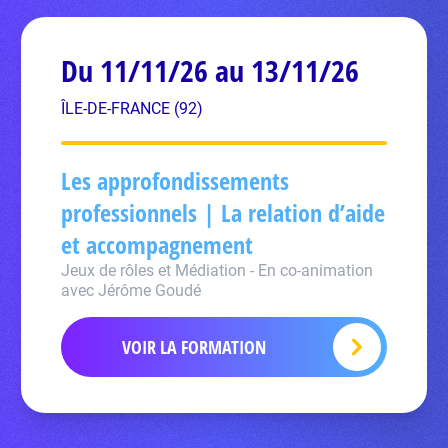
Du 11/11/26 au 13/11/26
ÎLE-DE-FRANCE (92)
Les approfondissements
professionnels | La relation d’aide
et accompagnement
Jeux de rôles et Médiation - En co-animation
avec Jérôme Goudé
VOIR LA FORMATION