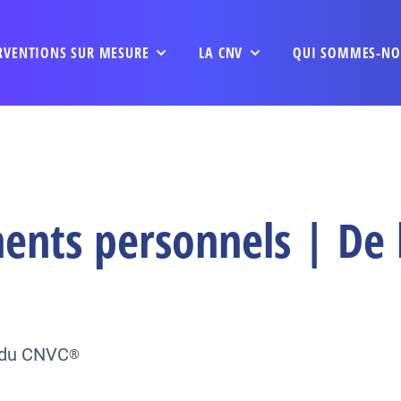
RVENTIONS SUR MESURE
LA CNV
QUI SOMMES-NO
nts personnels | De l
e du CNVC
®