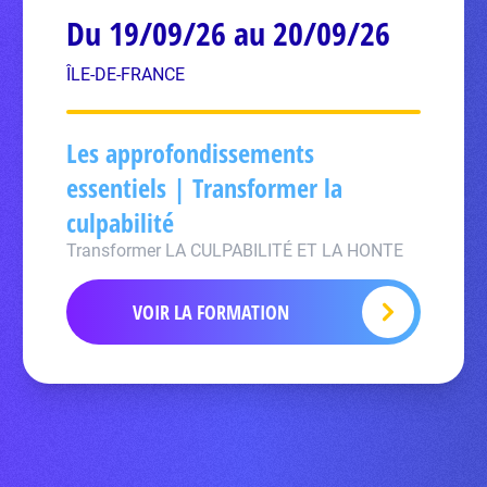
Du 19/09/26 au 20/09/26
ÎLE-DE-FRANCE
Les approfondissements
essentiels | Transformer la
culpabilité
Transformer LA CULPABILITÉ ET LA HONTE
VOIR LA FORMATION