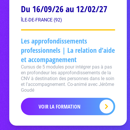
Du 16/09/26 au 12/02/27
ÎLE-DE-FRANCE (92)
Les approfondissements
professionnels | La relation d’aide
et accompagnement
Cursus de 5 modules pour intégrer pas à pas
en profondeur les approfondissements de la
CNV à destination des personnes dans le soin
et l'accompagnement. Co-animé avec Jérôme
Goudé
VOIR LA FORMATION