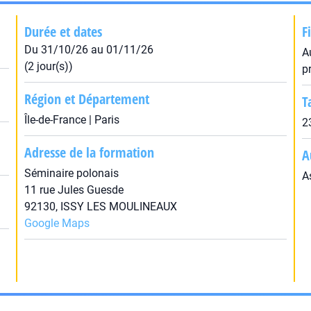
Durée et dates
F
Du 31/10/26 au 01/11/26
A
(2 jour(s))
p
Région et Département
T
Île-de-France | Paris
2
Adresse de la formation
A
Séminaire polonais
A
11 rue Jules Guesde
92130, ISSY LES MOULINEAUX
Google Maps