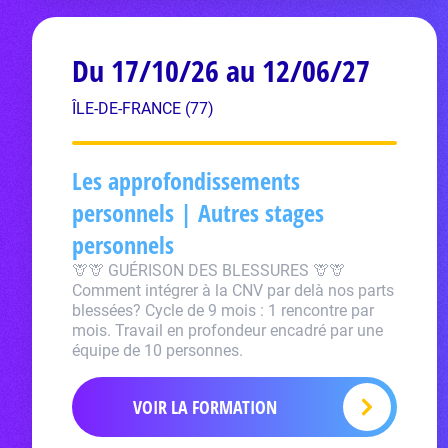
Du 17/10/26 au 12/06/27
ÎLE-DE-FRANCE (77)
Les approfondissements
personnels | Autres stages
personnels
🦒🦒 GUÉRISON DES BLESSURES 🦒🦒
Comment intégrer à la CNV par delà nos parts
blessées? Cycle de 9 mois : 1 rencontre par
mois. Travail en profondeur encadré par une
équipe de 10 personnes.
VOIR LA FORMATION