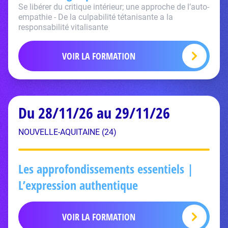
Se libérer du critique intérieur; une approche de l’auto-
empathie - De la culpabilité tétanisante a la
responsabilité vitalisante
VOIR LA FORMATION
Du 28/11/26 au 29/11/26
NOUVELLE-AQUITAINE (24)
Les approfondissements essentiels |
L’expression authentique
VOIR LA FORMATION