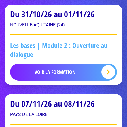
Du 31/10/26 au 01/11/26
NOUVELLE-AQUITAINE (24)
Les bases | Module 2 : Ouverture au
dialogue
VOIR LA FORMATION
Du 07/11/26 au 08/11/26
PAYS DE LA LOIRE