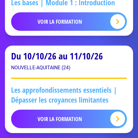
Les bases | Module 1 : Introduction
VOIR LA FORMATION
Du 10/10/26 au 11/10/26
NOUVELLE-AQUITAINE (24)
Les approfondissements essentiels |
Dépasser les croyances limitantes
VOIR LA FORMATION