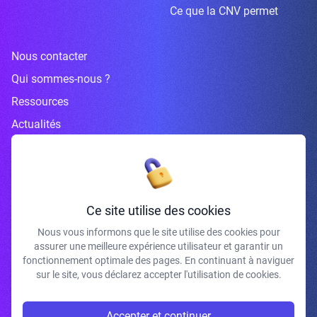
Ce que la CNV permet
Nous contacter
Qui sommes-nous ?
Ressources
Actualités
Inscrivez-vous à la newsletter
Ce site utilise des cookies
Nous vous informons que le site utilise des cookies pour
assurer une meilleure expérience utilisateur et garantir un
J'accepte de recevoir vos e-mails et confirme avoir pris connaissance de
fonctionnement optimale des pages. En continuant à naviguer
votre politique de confidentialité et mentions légales.
sur le site, vous déclarez accepter l'utilisation de cookies.
S'INSCRIRE
Accepter et continuer