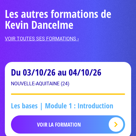
Les autres formations de
Kevin Dancelme
VOIR TOUTES SES FORMATIONS ›
Du 03/10/26 au 04/10/26
NOUVELLE-AQUITAINE (24)
Les bases | Module 1 : Introduction
VOIR LA FORMATION