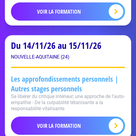
VOIR LA FORMATION
Du 14/11/26 au 15/11/26
NOUVELLE-AQUITAINE (24)
Les approfondissements personnels |
Autres stages personnels
Se libérer du critique intérieur; une approche de l’auto-
empathie - De la culpabilité tétanisante a la
responsabilité vitalisante
VOIR LA FORMATION