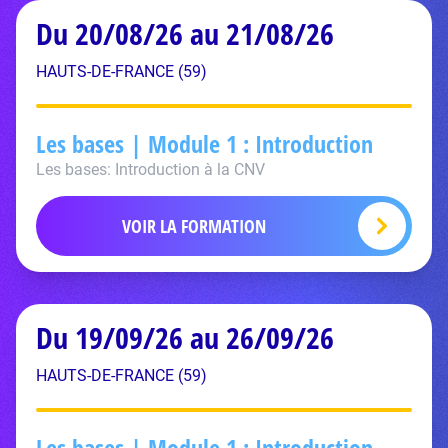
Du 20/08/26 au 21/08/26
HAUTS-DE-FRANCE (59)
Les bases | Module 1 : Introduction
Les bases: Introduction à la CNV
VOIR LA FORMATION
Du 19/09/26 au 26/09/26
HAUTS-DE-FRANCE (59)
Les bases | Module 1 : Introduction