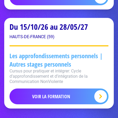
Du 15/10/26 au 28/05/27
HAUTS-DE-FRANCE (59)
Les approfondissements personnels |
Autres stages personnels
Cursus pour pratiquer et intégrer: Cycle
d’approfondissement et d’intégration de la
Communication NonViolente
VOIR LA FORMATION