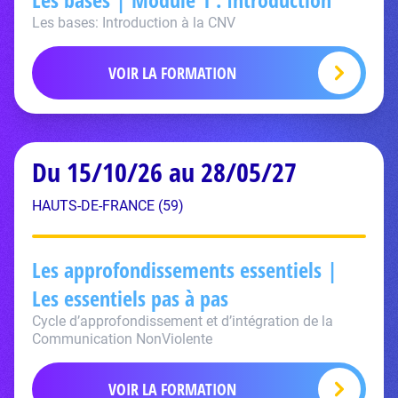
Les bases: Introduction à la CNV
VOIR LA FORMATION
Du 15/10/26 au 28/05/27
HAUTS-DE-FRANCE (59)
Les approfondissements essentiels |
Les essentiels pas à pas
Cycle d’approfondissement et d’intégration de la
Communication NonViolente
VOIR LA FORMATION