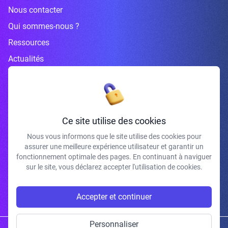
Nous contacter
Qui sommes-nous ?
Ressources
Actualités
Inscrivez-vous à la newsletter
Ce site utilise des cookies
Nous vous informons que le site utilise des cookies pour
assurer une meilleure expérience utilisateur et garantir un
J'accepte de recevoir vos e-mails et confirme avoir pris connaissance de
fonctionnement optimale des pages. En continuant à naviguer
votre politique de confidentialité et mentions légales.
sur le site, vous déclarez accepter l'utilisation de cookies.
S'INSCRIRE
Accepter et continuer
Personnaliser