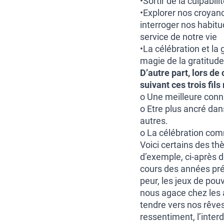
•Sortir de la culpabil
•Explorer nos croyan
interroger nos habit
service de notre vie
•La célébration et la 
magie de la gratitud
D’autre part, lors de
suivant ces trois fils
o Une meilleure conn
o Etre plus ancré dan
autres.
o La célébration com
Voici certains des th
d’exemple, ci-après 
cours des années préc
peur, les jeux de pouvo
nous agace chez les 
tendre vers nos rêves,
ressentiment, l’inter