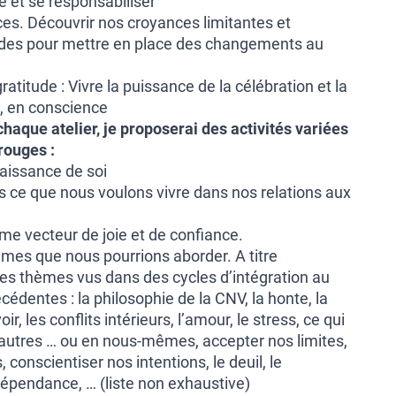
ité et se responsabiliser
ces. Découvrir nos croyances limitantes et
udes pour mettre en place des changements au
gratitude : Vivre la puissance de la célébration et la
e, en conscience
 chaque atelier, je proposerai des activités variées
rouges :
aissance de soi
s ce que nous voulons vivre dans nos relations aux
me vecteur de joie et de confiance.
èmes que nous pourrions aborder. A titre
des thèmes vus dans des cycles d’intégration au
édentes : la philosophie de la CNV, la honte, la
ir, les conflits intérieurs, l’amour, le stress, ce qui
autres … ou en nous-mêmes, accepter nos limites,
 conscientiser nos intentions, le deuil, le
dépendance, … (liste non exhaustive)