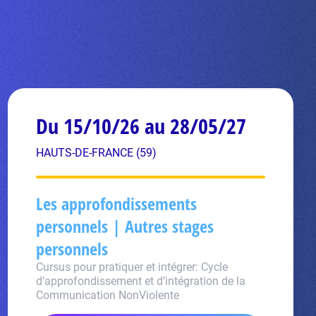
Du 15/10/26 au 28/05/27
HAUTS-DE-FRANCE (59)
Les approfondissements
personnels | Autres stages
personnels
Cursus pour pratiquer et intégrer: Cycle
d’approfondissement et d’intégration de la
Communication NonViolente