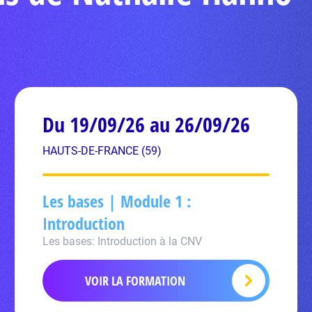
Du 19/09/26 au 26/09/26
HAUTS-DE-FRANCE (59)
Les bases | Module 1 :
Introduction
Les bases: Introduction à la CNV
VOIR LA FORMATION