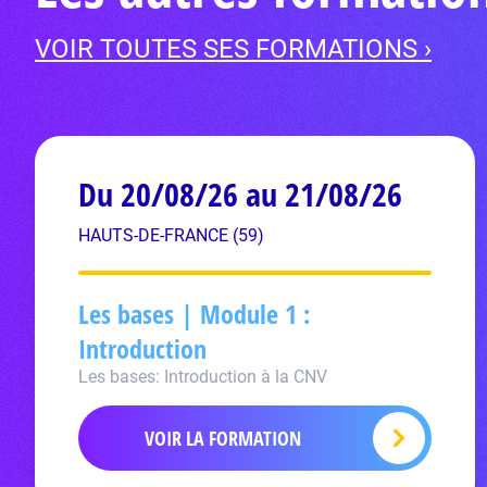
VOIR TOUTES SES FORMATIONS ›
Du 20/08/26 au 21/08/26
HAUTS-DE-FRANCE (59)
Les bases | Module 1 :
Introduction
Les bases: Introduction à la CNV
VOIR LA FORMATION