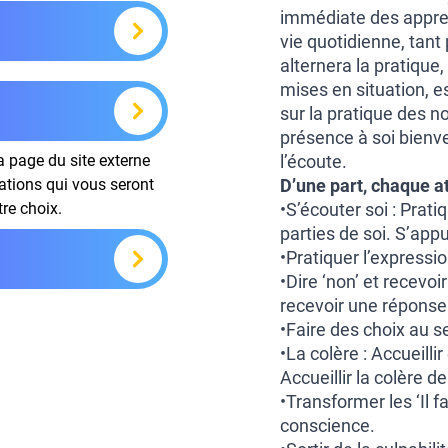
immédiate des apprent
vie quotidienne, tant
alternera la pratique,
mises en situation, e
sur la pratique des 
présence à soi bienvei
la page du site externe
l’écoute.
mations qui vous seront
D’une part, chaque a
tre choix.
•S’écouter soi : Prati
parties de soi. S’appu
•Pratiquer l’expressi
•Dire ‘non’ et recevoi
recevoir une réponse
•Faire des choix au s
•La colère : Accueilli
Accueillir la colère de
•Transformer les ‘Il f
conscience.