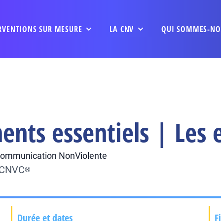
RVENTIONS SUR MESURE
LA CNV
QUI SOMMES-NO
nts essentiels | Les e
a Communication NonViolente
u CNVC
®
Durée et dates
F