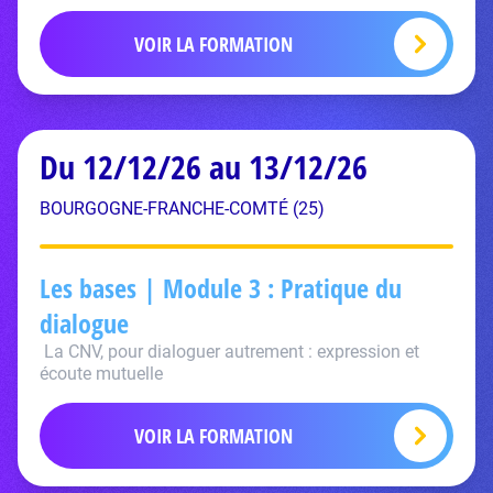
VOIR LA FORMATION
Du 12/12/26 au 13/12/26
BOURGOGNE-FRANCHE-COMTÉ (25)
Les bases | Module 3 : Pratique du
dialogue
La CNV, pour dialoguer autrement : expression et
écoute mutuelle
VOIR LA FORMATION