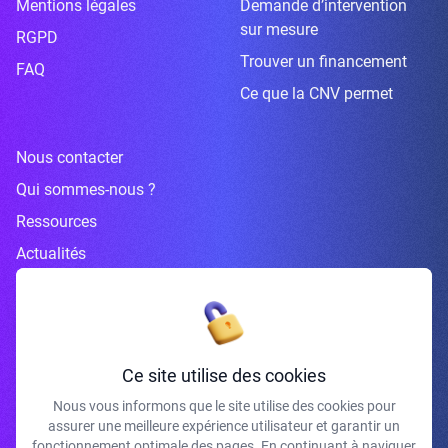
Mentions légales
Demande d’intervention
sur mesure
RGPD
Trouver un financement
FAQ
Ce que la CNV permet
Nous contacter
Qui sommes-nous ?
Ressources
Actualités
Inscrivez-vous à la newsletter
Ce site utilise des cookies
Nous vous informons que le site utilise des cookies pour
assurer une meilleure expérience utilisateur et garantir un
J'accepte de recevoir vos e-mails et confirme avoir pris connaissance de
fonctionnement optimale des pages. En continuant à naviguer