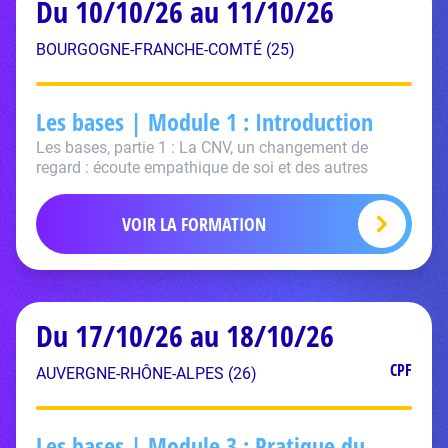
Du 10/10/26 au 11/10/26
BOURGOGNE-FRANCHE-COMTÉ (25)
Les bases | Module 1 : Introduction
Les bases, partie 1 : La CNV, un changement de
regard : écoute empathique de soi et des autres
VOIR LA FORMATION
Du 17/10/26 au 18/10/26
CPF
AUVERGNE-RHÔNE-ALPES (26)
Les bases | Module 3 : Pratique du