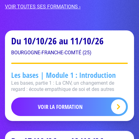
VOIR TOUTES SES FORMATIONS ›
Du 10/10/26 au 11/10/26
BOURGOGNE-FRANCHE-COMTÉ (25)
Les bases | Module 1 : Introduction
Les bases, partie 1 : La CNV, un changement de
regard : écoute empathique de soi et des autres
VOIR LA FORMATION