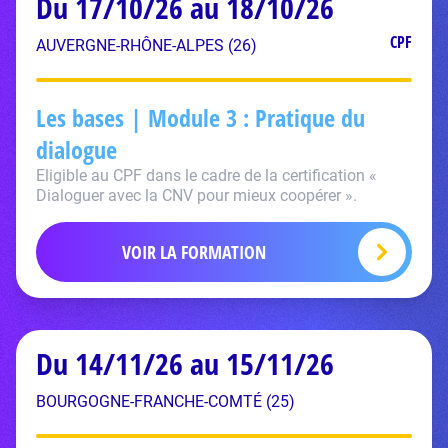
Du 17/10/26 au 18/10/26
CPF
AUVERGNE-RHÔNE-ALPES (26)
Les bases | Module 3 : Pratique du
dialogue
Eligible au CPF dans le cadre de la certification «
Dialoguer avec la CNV pour mieux coopérer ».
VOIR LA FORMATION
Du 14/11/26 au 15/11/26
BOURGOGNE-FRANCHE-COMTÉ (25)