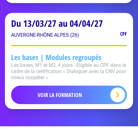
Du 13/03/27 au 04/04/27
CPF
AUVERGNE-RHÔNE-ALPES (26)
Les bases | Modules regroupés
Les bases, M1 et M2, 4 jours - Eligible au CPF dans le
cadre de la certification « Dialoguer avec la CNV pour
mieux coopérer »
VOIR LA FORMATION