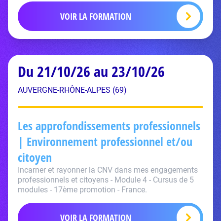
VOIR LA FORMATION
Du 21/10/26 au 23/10/26
AUVERGNE-RHÔNE-ALPES (69)
Les approfondissements professionnels
| Environnement professionnel et/ou
citoyen
Incarner et rayonner la CNV dans mes engagements
professionnels et citoyens - Module 4 - Cursus de 5
modules - 17ème promotion - France.
VOIR LA FORMATION