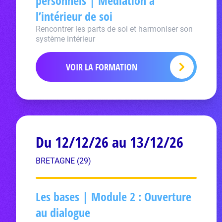
personnels | Médiation à
l’intérieur de soi
Rencontrer les parts de soi et harmoniser son
système intérieur
VOIR LA FORMATION
Du 12/12/26 au 13/12/26
BRETAGNE (29)
Les bases | Module 2 : Ouverture
au dialogue