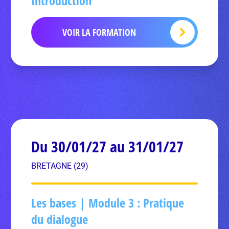
Introduction
VOIR LA FORMATION
Du 30/01/27 au 31/01/27
BRETAGNE (29)
Les bases | Module 3 : Pratique
du dialogue