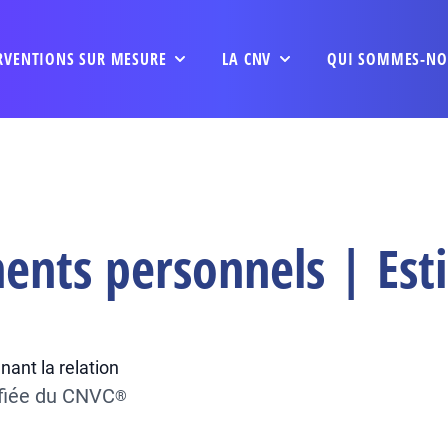
RVENTIONS SUR MESURE
LA CNV
QUI SOMMES-NO
ents personnels | Est
nant la relation
ifiée du CNVC
®