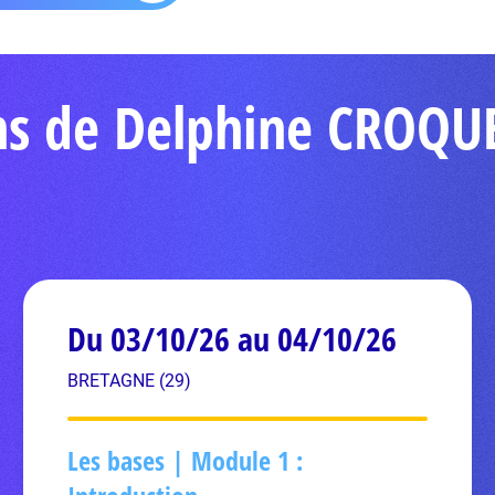
ons de Delphine CROQU
Du 03/10/26 au 04/10/26
BRETAGNE (29)
Les bases | Module 1 :