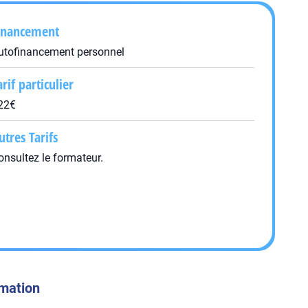
inancement
utofinancement personnel
arif particulier
22€
utres Tarifs
onsultez le formateur.
rmation