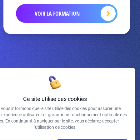
VOIR LA FORMATION
Inscrivez-vous à la newsletter
Ce site utilise des cookies
vous informons que le site utilise des cookies pour assurer une
J'accepte de recevoir vos e-mails et confirme avoir pris
e expérience utilisateur et garantir un fonctionnement optimale des
connaissance de votre politique de confidentialité et
s. En continuant à naviguer sur le site, vous déclarez accepter
mentions légales.
l'utilisation de cookies.
S'INSCRIRE