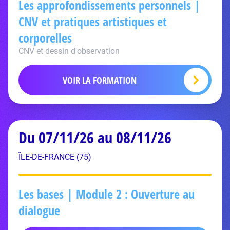
Les approfondissements personnels |
CNV et pratiques artistiques et
corporelles
CNV et dessin d'observation
VOIR LA FORMATION
Du 07/11/26 au 08/11/26
ÎLE-DE-FRANCE (75)
Les bases | Module 2 : Ouverture au
dialogue