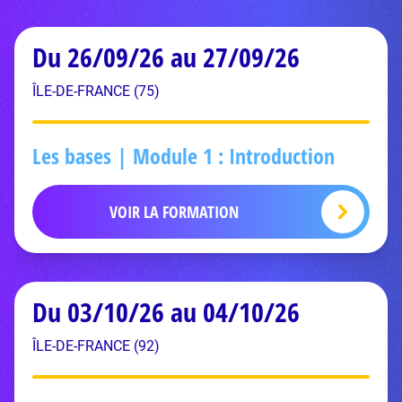
Du 26/09/26 au 27/09/26
ÎLE-DE-FRANCE (75)
Les bases | Module 1 : Introduction
VOIR LA FORMATION
Du 03/10/26 au 04/10/26
ÎLE-DE-FRANCE (92)