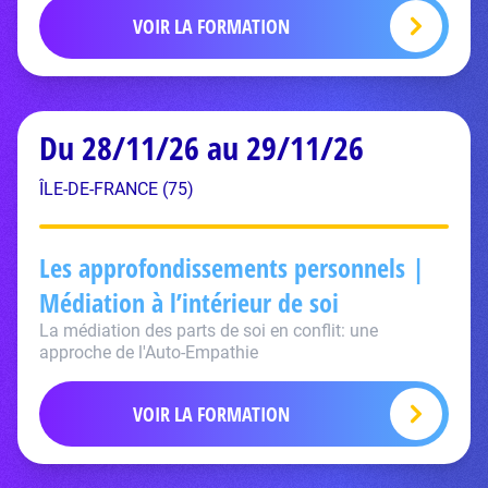
VOIR LA FORMATION
Du 28/11/26 au 29/11/26
ÎLE-DE-FRANCE (75)
Les approfondissements personnels |
Médiation à l’intérieur de soi
La médiation des parts de soi en conflit: une
approche de l'Auto-Empathie
VOIR LA FORMATION