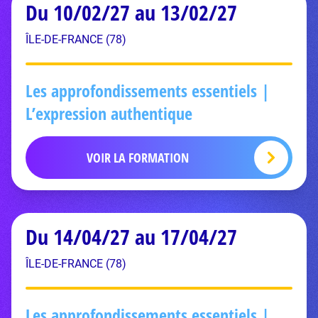
Du 10/02/27 au 13/02/27
ÎLE-DE-FRANCE (78)
Les approfondissements essentiels |
L’expression authentique
VOIR LA FORMATION
Du 14/04/27 au 17/04/27
ÎLE-DE-FRANCE (78)
Les approfondissements essentiels |