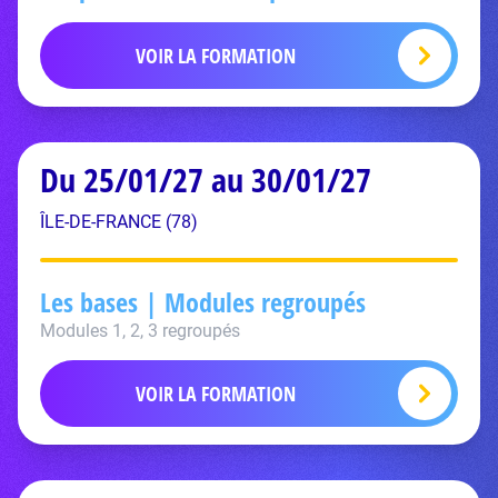
VOIR LA FORMATION
Du 25/01/27 au 30/01/27
ÎLE-DE-FRANCE (78)
Les bases | Modules regroupés
Modules 1, 2, 3 regroupés
VOIR LA FORMATION