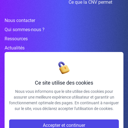
Ce que la CNV permet
Nous contacter
Qui sommes-nous ?
Ressources
Actualités
Inscrivez-vous à la newsletter
Ce site utilise des cookies
Nous vous informons que le site utilise des cookies pour
assurer une meilleure expérience utilisateur et garantir un
J'accepte de recevoir vos e-mails et confirme avoir pris connaissance de
fonctionnement optimale des pages. En continuant à naviguer
votre politique de confidentialité et mentions légales.
sur le site, vous déclarez accepter l'utilisation de cookies.
S'INSCRIRE
Accepter et continuer