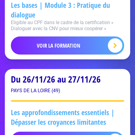
Les bases | Module 3 : Pratique du
dialogue
Eligible au CPF dans le cadre de la certification «
Dialoguer avec la CNV pour mieux coopérer »
VOIR LA FORMATION
Du 26/11/26 au 27/11/26
PAYS DE LA LOIRE (49)
Les approfondissements essentiels |
Dépasser les croyances limitantes