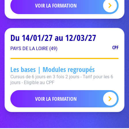
VOIR LA FORMATION
Du 14/01/27 au 12/03/27
CPF
PAYS DE LA LOIRE (49)
Les bases | Modules regroupés
Cursus de 6 jours en 3 fois 2 jours - Tarif pour les 6
jours - Eligible au CPF
VOIR LA FORMATION