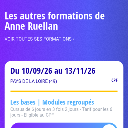
Les autres formations de
Anne Ruellan
VOIR TOUTES SES FORMATIONS ›
Du 10/09/26 au 13/11/26
CPF
PAYS DE LA LOIRE (49)
Les bases | Modules regroupés
Cursus de 6 jours en 3 fois 2 jours - Tarif pour les 6
jours - Eligible au CPF