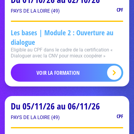
CPF
PAYS DE LA LOIRE (49)
Les bases | Module 2 : Ouverture au
dialogue
Eligible au CPF dans le cadre de la certification «
Dialoguer avec la CNV pour mieux coopérer »
VOIR LA FORMATION
Du 05/11/26 au 06/11/26
CPF
PAYS DE LA LOIRE (49)