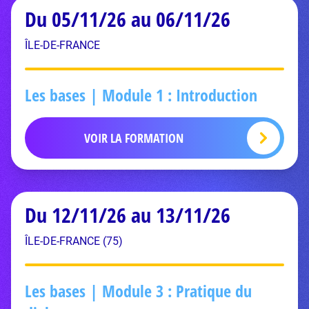
Du 05/11/26 au 06/11/26
ÎLE-DE-FRANCE
Les bases | Module 1 : Introduction
VOIR LA FORMATION
Du 12/11/26 au 13/11/26
ÎLE-DE-FRANCE (75)
Les bases | Module 3 : Pratique du