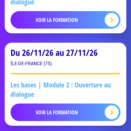
dialogue
VOIR LA FORMATION
Du 26/11/26 au 27/11/26
ÎLE-DE-FRANCE (75)
Les bases | Module 2 : Ouverture au
dialogue
VOIR LA FORMATION