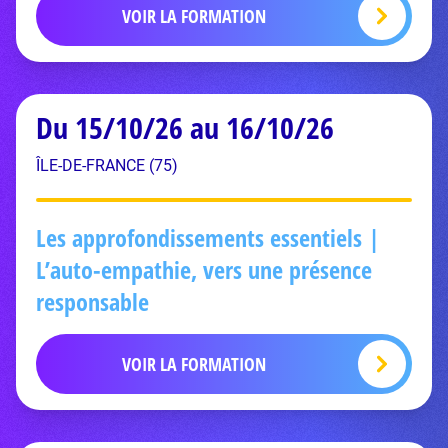
VOIR LA FORMATION
Du 15/10/26 au 16/10/26
ÎLE-DE-FRANCE (75)
Les approfondissements essentiels |
L’auto-empathie, vers une présence
responsable
VOIR LA FORMATION