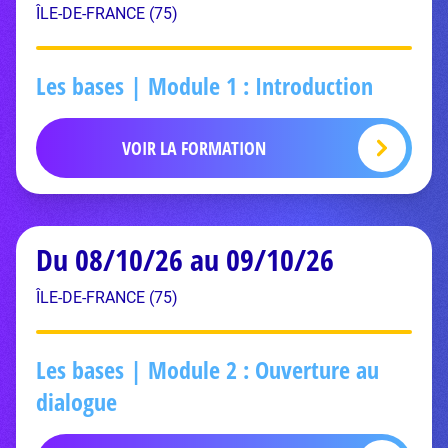
ÎLE-DE-FRANCE (75)
Les bases | Module 1 : Introduction
VOIR LA FORMATION
Du 08/10/26 au 09/10/26
ÎLE-DE-FRANCE (75)
Les bases | Module 2 : Ouverture au
dialogue