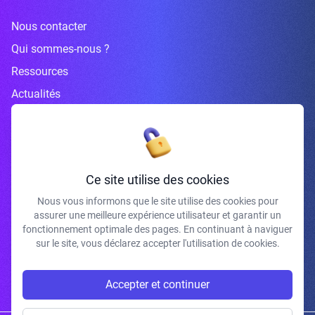
Nous contacter
Qui sommes-nous ?
Ressources
Actualités
Inscrivez-vous à la newsletter
Ce site utilise des cookies
Nous vous informons que le site utilise des cookies pour
assurer une meilleure expérience utilisateur et garantir un
J'accepte de recevoir vos e-mails et confirme avoir pris connaissance de
fonctionnement optimale des pages. En continuant à naviguer
votre politique de confidentialité et mentions légales.
sur le site, vous déclarez accepter l'utilisation de cookies.
S'INSCRIRE
Accepter et continuer