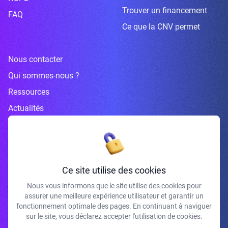
Trouver un financement
FAQ
Ce que la CNV permet
Nous contacter
Qui sommes-nous ?
Ressources
Actualités
Inscrivez-vous à la newsletter
Ce site utilise des cookies
Nous vous informons que le site utilise des cookies pour
assurer une meilleure expérience utilisateur et garantir un
J'accepte de recevoir vos e-mails et confirme avoir pris connaissance de
fonctionnement optimale des pages. En continuant à naviguer
votre politique de confidentialité et mentions légales.
sur le site, vous déclarez accepter l'utilisation de cookies.