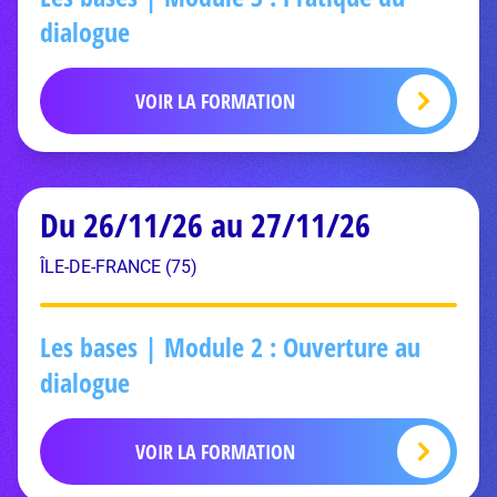
dialogue
VOIR LA FORMATION
Du 26/11/26 au 27/11/26
ÎLE-DE-FRANCE (75)
Les bases | Module 2 : Ouverture au
dialogue
VOIR LA FORMATION