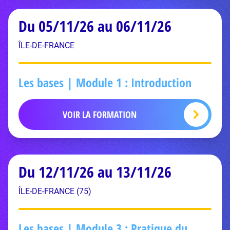
Du 05/11/26 au 06/11/26
ÎLE-DE-FRANCE
Les bases | Module 1 : Introduction
VOIR LA FORMATION
Du 12/11/26 au 13/11/26
ÎLE-DE-FRANCE (75)
Les bases | Module 3 : Pratique du