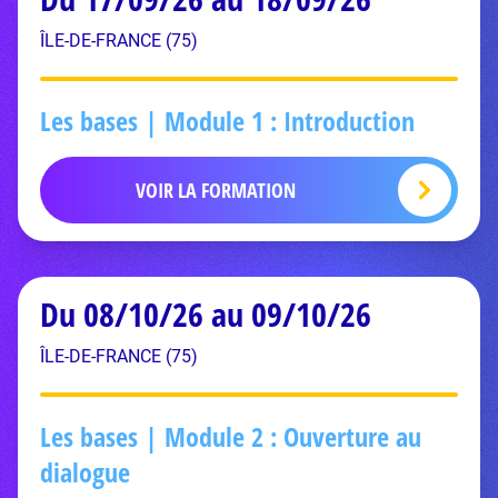
ÎLE-DE-FRANCE (75)
Les bases | Module 1 : Introduction
VOIR LA FORMATION
Du 08/10/26 au 09/10/26
ÎLE-DE-FRANCE (75)
Les bases | Module 2 : Ouverture au
dialogue