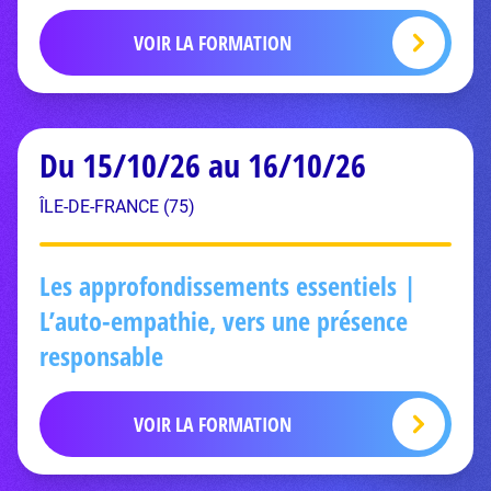
VOIR LA FORMATION
Du 15/10/26 au 16/10/26
ÎLE-DE-FRANCE (75)
Les approfondissements essentiels |
L’auto-empathie, vers une présence
responsable
VOIR LA FORMATION