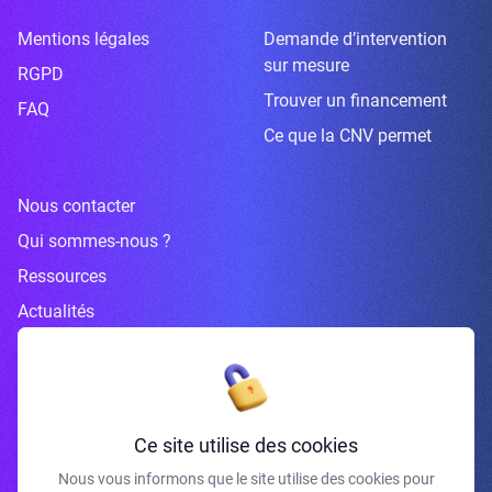
Mentions légales
Demande d’intervention
sur mesure
RGPD
Trouver un financement
FAQ
Ce que la CNV permet
Nous contacter
Qui sommes-nous ?
Ressources
Actualités
Inscrivez-vous à la newsletter
Ce site utilise des cookies
Nous vous informons que le site utilise des cookies pour