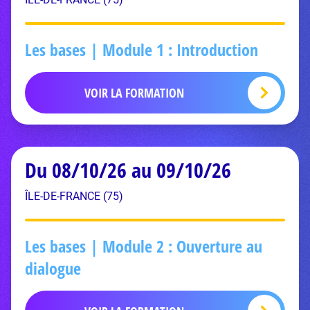
Les bases | Module 1 : Introduction
VOIR LA FORMATION
Du 08/10/26 au 09/10/26
ÎLE-DE-FRANCE (75)
Les bases | Module 2 : Ouverture au
dialogue