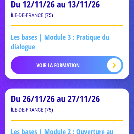
Du 12/11/26 au 13/11/26
ÎLE-DE-FRANCE (75)
Les bases | Module 3 : Pratique du
dialogue
VOIR LA FORMATION
Du 26/11/26 au 27/11/26
ÎLE-DE-FRANCE (75)
Les bases | Module 2 : Ouverture au