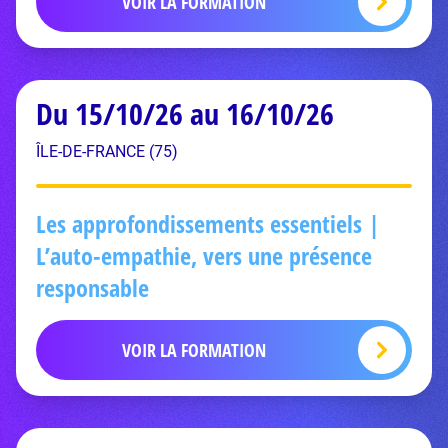
VOIR LA FORMATION
Du 15/10/26 au 16/10/26
ÎLE-DE-FRANCE (75)
Les approfondissements essentiels |
L’auto-empathie, vers une présence
responsable
VOIR LA FORMATION