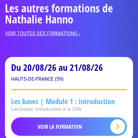
Les autres formations de
Nathalie Hanno
VOIR TOUTES SES FORMATIONS ›
Du 20/08/26 au 21/08/26
HAUTS-DE-FRANCE (59)
Les bases | Module 1 : Introduction
Les bases: Introduction à la CNV
VOIR LA FORMATION