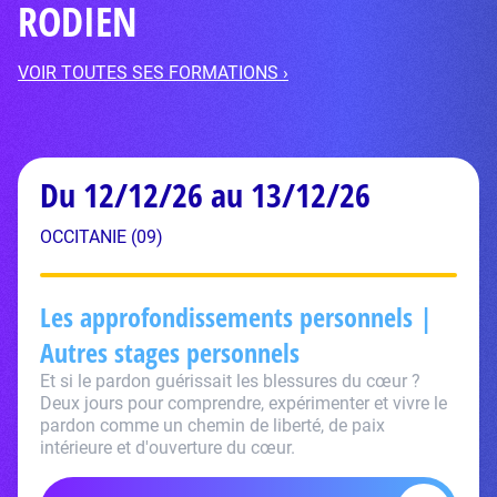
RODIEN
VOIR TOUTES SES FORMATIONS ›
Du 12/12/26 au 13/12/26
OCCITANIE (09)
Les approfondissements personnels |
Autres stages personnels
Et si le pardon guérissait les blessures du cœur ?
Deux jours pour comprendre, expérimenter et vivre le
pardon comme un chemin de liberté, de paix
intérieure et d'ouverture du cœur.