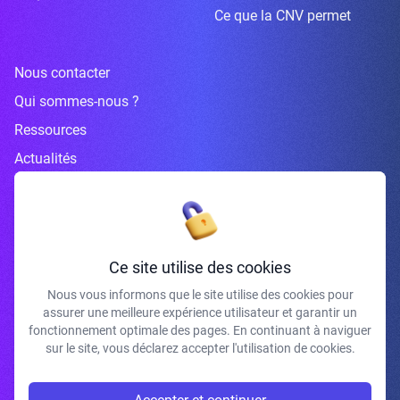
Ce que la CNV permet
Nous contacter
Qui sommes-nous ?
Ressources
Actualités
Inscrivez-vous à la newsletter
Ce site utilise des cookies
Nous vous informons que le site utilise des cookies pour
assurer une meilleure expérience utilisateur et garantir un
J'accepte de recevoir vos e-mails et confirme avoir pris connaissance de
fonctionnement optimale des pages. En continuant à naviguer
votre politique de confidentialité et mentions légales.
sur le site, vous déclarez accepter l'utilisation de cookies.
S'INSCRIRE