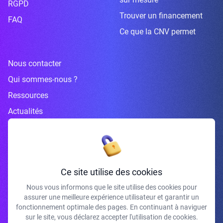
RGPD
Trouver un financement
FAQ
Ce que la CNV permet
Nous contacter
Qui sommes-nous ?
Ressources
Actualités
Inscrivez-vous à la newsletter
Ce site utilise des cookies
Nous vous informons que le site utilise des cookies pour
assurer une meilleure expérience utilisateur et garantir un
J'accepte de recevoir vos e-mails et confirme avoir pris connaissance de
fonctionnement optimale des pages. En continuant à naviguer
votre politique de confidentialité et mentions légales.
sur le site, vous déclarez accepter l'utilisation de cookies.