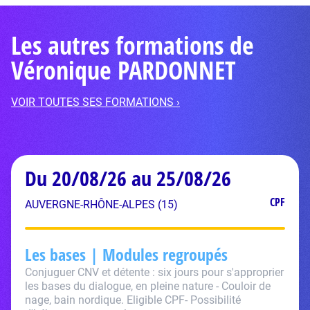
Les autres formations de
Véronique PARDONNET
VOIR TOUTES SES FORMATIONS ›
Du 20/08/26 au 25/08/26
CPF
AUVERGNE-RHÔNE-ALPES (15)
Les bases | Modules regroupés
Conjuguer CNV et détente : six jours pour s'approprier
les bases du dialogue, en pleine nature - Couloir de
nage, bain nordique. Eligible CPF- Possibilité