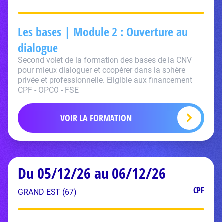
Les bases | Module 2 : Ouverture au
dialogue
Second volet de la formation des bases de la CNV
pour mieux dialoguer et coopérer dans la sphère
privée et professionnelle. Eligible aux financement
CPF - OPCO - FSE
VOIR LA FORMATION
Du 05/12/26 au 06/12/26
CPF
GRAND EST (67)