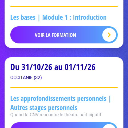
Les bases | Module 1 : Introduction
VOIR LA FORMATION
Du 31/10/26 au 01/11/26
OCCITANIE (32)
Les approfondissements personnels |
Autres stages personnels
Quand la CNV rencontre le théatre participatif