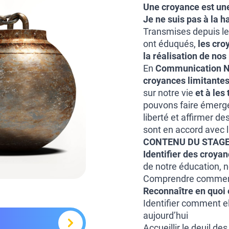
Une croyance est un
Je ne suis pas à la h
Transmises depuis le 
ont éduqués,
les cro
la réalisation de nos
En
Communication N
croyances limitante
sur notre vie
et à les
pouvons faire émerge
liberté et affirmer d
sont en accord avec
CONTENU DU STAGE
Identifier des croya
de notre éducation, n
Comprendre comment 
Reconnaître en quoi e
Identifier comment el
aujourd’hui
Accueillir le deuil de