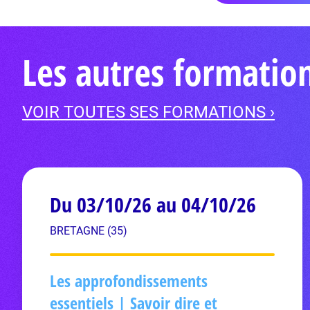
Les autres formation
VOIR TOUTES SES FORMATIONS ›
Du 03/10/26 au 04/10/26
BRETAGNE (35)
Les approfondissements
essentiels | Savoir dire et