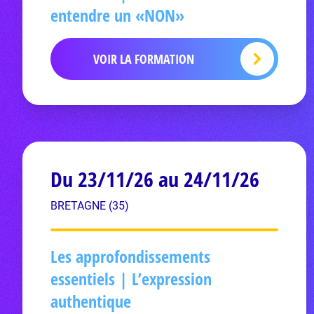
entendre un «NON»
VOIR LA FORMATION
Du 23/11/26 au 24/11/26
BRETAGNE (35)
Les approfondissements
essentiels | L’expression
authentique