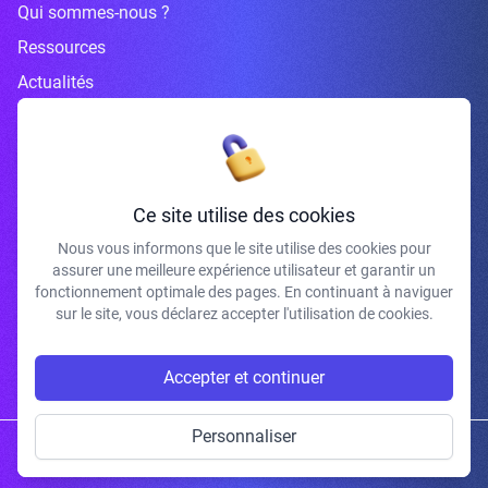
Qui sommes-nous ?
Ressources
Actualités
Inscrivez-vous à la newsletter
Ce site utilise des cookies
Nous vous informons que le site utilise des cookies pour
assurer une meilleure expérience utilisateur et garantir un
J'accepte de recevoir vos e-mails et confirme avoir pris connaissance de
fonctionnement optimale des pages. En continuant à naviguer
votre politique de confidentialité et mentions légales.
sur le site, vous déclarez accepter l'utilisation de cookies.
S'INSCRIRE
Accepter et continuer
Personnaliser
Copyright © 2026 | Gum Studio. Tous droits réservés.