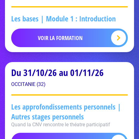
Les bases | Module 1 : Introduction
VOIR LA FORMATION
Du 31/10/26 au 01/11/26
OCCITANIE (32)
Les approfondissements personnels |
Autres stages personnels
Quand la CNV rencontre le théatre participatif