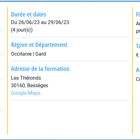
Durée et dates
F
Du 26/06/23 au 29/06/23
A
(4 jour(s))
p
Région et Département
T
Occitanie | Gard
€
Adresse de la formation
A
Les Théronds
C
30160, Bessèges
Google Maps