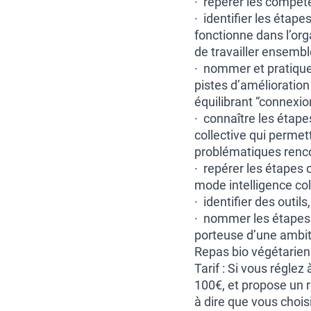
· repérer les compét
· identifier les étape
fonctionne dans l’org
de travailler ensembl
· nommer et pratique
pistes d’amélioration
équilibrant “connexion”
· connaître les étape
collective qui permet
problématiques renc
· repérer les étapes
mode intelligence col
· identifier des outil
· nommer les étapes 
porteuse d’une ambi
Repas bio végétarien
Tarif : Si vous régle
100€, et propose un r
à dire que vous choisi