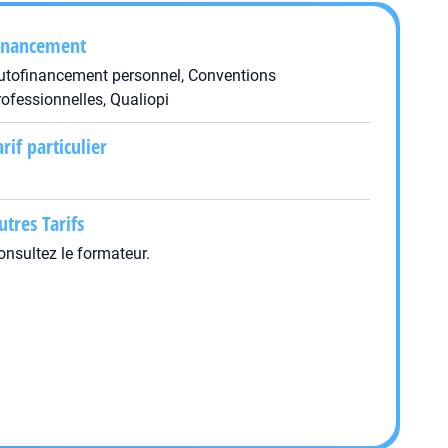
inancement
utofinancement personnel, Conventions
rofessionnelles, Qualiopi
arif particulier
utres Tarifs
onsultez le formateur.