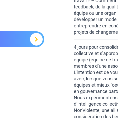
travail ? – Comment r
feedback, de la qual
équipe ou une organis
développer un mode
entreprendre en cohé
projets de changeme
4 jours pour consolid
collective et s’appro
équipe (équipe de trav
membres d’une assoc
L’intention est de vo
avec, lorsque vous s
équipes et mieux “oeu
en gouvernance part
Nous expérimentons e
d’intelligence colle
NonViolente, une alli
considération des be