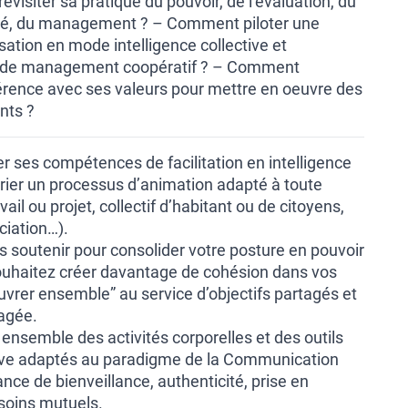
evisiter sa pratique du pouvoir, de l’évaluation, du
ité, du management ? – Comment piloter une
ation en mode intelligence collective et
 de management coopératif ? – Comment
rence avec ses valeurs pour mettre en oeuvre des
nts ?
er ses compétences de facilitation en intelligence
prier un processus d’animation adapté à toute
ail ou projet, collectif d’habitant ou de citoyens,
iation…).
us soutenir pour consolider votre posture en pouvoir
ouhaitez créer davantage de cohésion dans vos
vrer ensemble” au service d’objectifs partagés et
agée.
nsemble des activités corporelles et des outils
ctive adaptés au paradigme de la Communication
ance de bienveillance, authenticité, prise en
soins mutuels.