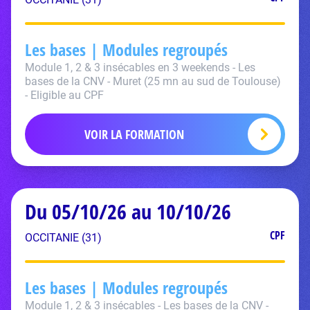
Les bases | Modules regroupés
Module 1, 2 & 3 insécables en 3 weekends - Les
bases de la CNV - Muret (25 mn au sud de Toulouse)
- Eligible au CPF
VOIR LA FORMATION
Du 05/10/26 au 10/10/26
CPF
OCCITANIE (31)
Les bases | Modules regroupés
Module 1, 2 & 3 insécables - Les bases de la CNV -