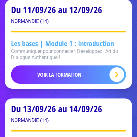
Du 11/09/26 au 12/09/26
NORMANDIE (14)
Les bases | Module 1 : Introduction
Communiquer pour connecter. Développez l'Art du
Dialogue Authentique !
VOIR LA FORMATION
Du 13/09/26 au 14/09/26
NORMANDIE (14)