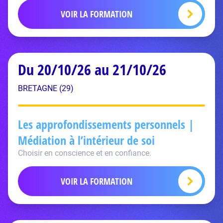
VOIR LA FORMATION
Du 20/10/26 au 21/10/26
BRETAGNE (29)
Les approfondissements personnels |
Médiation à l’intérieur de soi
Choisir en conscience et en confiance.
VOIR LA FORMATION