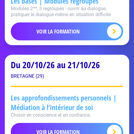
Les bases | Modules regroupés
Modules 2**, 3 regroupés - ouvrir au dialogue,
pratiquer le dialogue même en situation difficile
VOIR LA FORMATION
Du 20/10/26 au 21/10/26
BRETAGNE (29)
Les approfondissements personnels |
Médiation à l’intérieur de soi
Choisir en conscience et en confiance.
VOIR LA FORMATION