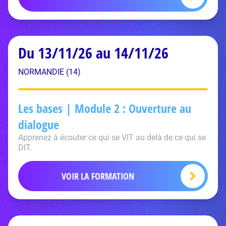
Du 13/11/26 au 14/11/26
NORMANDIE (14)
Les bases | Module 2 : Ouverture au
dialogue
Apprenez à écouter ce qui se VIT au delà de ce qui se
DIT.
VOIR LA FORMATION