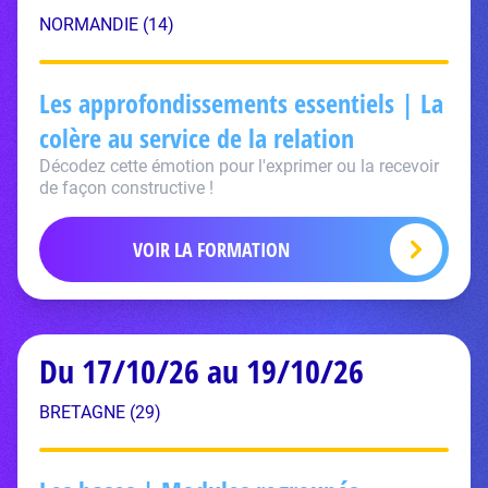
NORMANDIE (14)
Les approfondissements essentiels | La
colère au service de la relation
Décodez cette émotion pour l'exprimer ou la recevoir
de façon constructive !
VOIR LA FORMATION
Du 17/10/26 au 19/10/26
BRETAGNE (29)