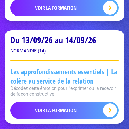
VOIR LA FORMATION
Du 13/09/26 au 14/09/26
NORMANDIE (14)
Les approfondissements essentiels | La
colère au service de la relation
Décodez cette émotion pour l'exprimer ou la recevoir
de façon constructive !
VOIR LA FORMATION