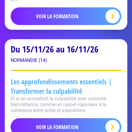
VOIR LA FORMATION
Du 15/11/26 au 16/11/26
NORMANDIE (14)
Les approfondissements essentiels |
Transformer la culpabilité
Et si on accueillait la culpabilité avec curiosité,
bienveillance, comme un rappel vigoureux à la
cohérence entre actes et aspirations.
VOIR LA FORMATION