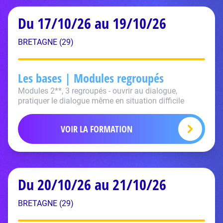
Du 17/10/26 au 19/10/26
BRETAGNE (29)
Les bases | Modules regroupés
Modules 2**, 3 regroupés - ouvrir au dialogue,
pratiquer le dialogue même en situation difficile
VOIR LA FORMATION
Du 20/10/26 au 21/10/26
BRETAGNE (29)