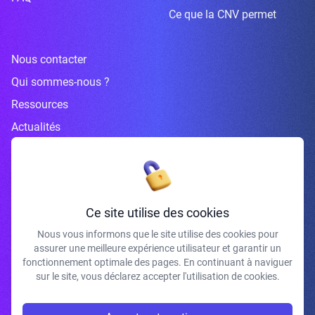
Ce que la CNV permet
Nous contacter
Qui sommes-nous ?
Ressources
Actualités
Inscrivez-vous à la newsletter
Ce site utilise des cookies
Nous vous informons que le site utilise des cookies pour
assurer une meilleure expérience utilisateur et garantir un
J'accepte de recevoir vos e-mails et confirme avoir pris connaissance de
fonctionnement optimale des pages. En continuant à naviguer
votre politique de confidentialité et mentions légales.
sur le site, vous déclarez accepter l'utilisation de cookies.
S'INSCRIRE