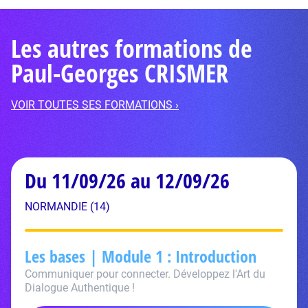
Les autres formations de
Paul-Georges CRISMER
VOIR TOUTES SES FORMATIONS ›
Du 11/09/26 au 12/09/26
NORMANDIE (14)
Les bases | Module 1 : Introduction
Communiquer pour connecter. Développez l'Art du
Dialogue Authentique !