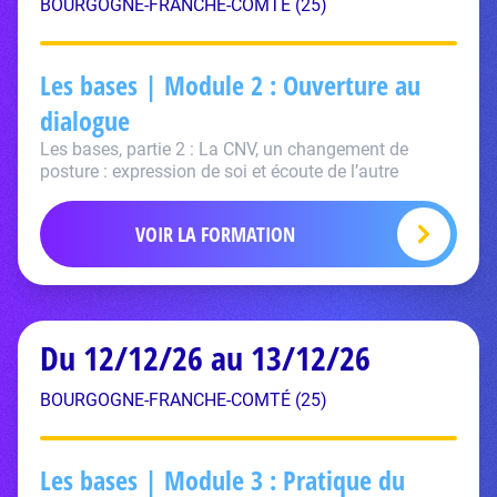
BOURGOGNE-FRANCHE-COMTÉ (25)
Les bases | Module 2 : Ouverture au
dialogue
Les bases, partie 2 : La CNV, un changement de
posture : expression de soi et écoute de l’autre
VOIR LA FORMATION
Du 12/12/26 au 13/12/26
BOURGOGNE-FRANCHE-COMTÉ (25)
Les bases | Module 3 : Pratique du