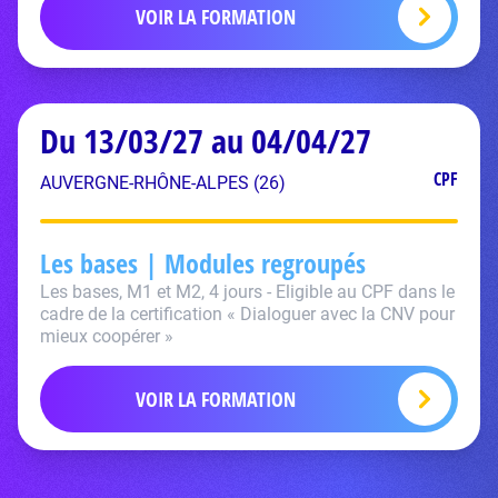
VOIR LA FORMATION
Du 13/03/27 au 04/04/27
CPF
AUVERGNE-RHÔNE-ALPES (26)
Les bases | Modules regroupés
Les bases, M1 et M2, 4 jours - Eligible au CPF dans le
cadre de la certification « Dialoguer avec la CNV pour
mieux coopérer »
VOIR LA FORMATION