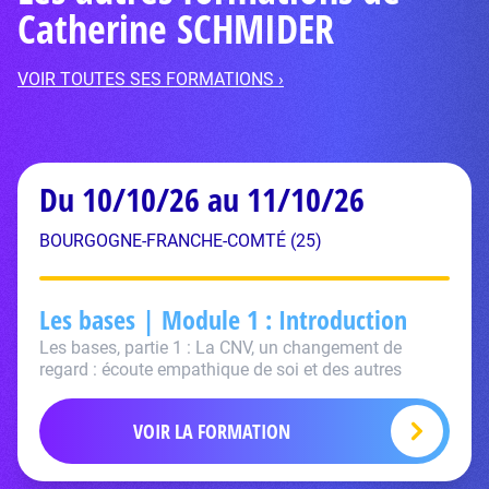
Catherine SCHMIDER
VOIR TOUTES SES FORMATIONS ›
Du 10/10/26 au 11/10/26
BOURGOGNE-FRANCHE-COMTÉ (25)
Les bases | Module 1 : Introduction
Les bases, partie 1 : La CNV, un changement de
regard : écoute empathique de soi et des autres
VOIR LA FORMATION