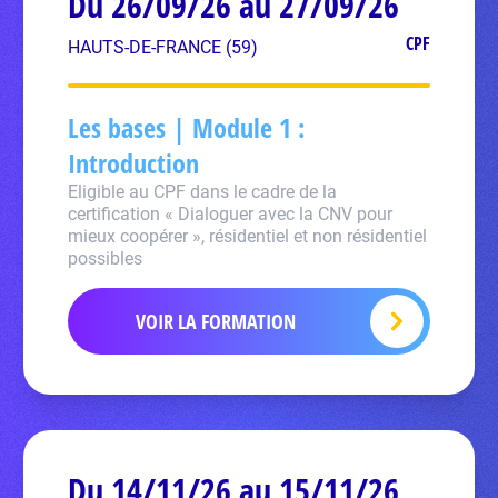
Du 26/09/26 au 27/09/26
CPF
HAUTS-DE-FRANCE (59)
Les bases | Module 1 :
Introduction
Eligible au CPF dans le cadre de la
certification « Dialoguer avec la CNV pour
mieux coopérer », résidentiel et non résidentiel
possibles
VOIR LA FORMATION
Du 14/11/26 au 15/11/26