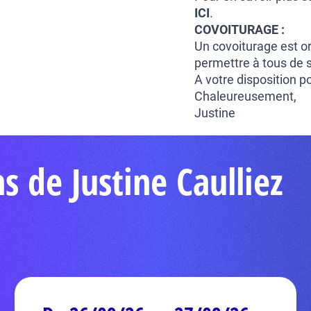
ICI
.
COVOITURAGE :
Un covoiturage est o
permettre à tous de s
A votre disposition p
Chaleureusement,
Justine
s de Justine Caulliez