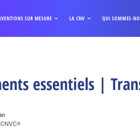
RVENTIONS SUR MESURE
LA CNV
QUI SOMMES-NO
ents essentiels | Tran
an
u CNVC
®