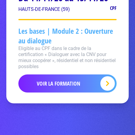
CPF
HAUTS-DE-FRANCE (59)
Les bases | Module 2 : Ouverture
au dialogue
Eligible au CPF dans le cadre de la
certification « Dialoguer avec la CNV pour
mieux coopérer », résidentiel et non résidentiel
possibles
VOIR LA FORMATION