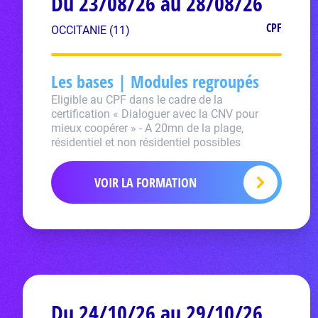
Du 23/08/26 au 28/08/26
CPF
OCCITANIE (11)
Les bases | Modules regroupés
Eligible au CPF dans le cadre de la
certification « Dialoguer avec la CNV pour
mieux coopérer » - A 20mn de la plage,
résidentiel et non résidentiel possibles
VOIR LA FORMATION
Du 24/10/26 au 29/10/26