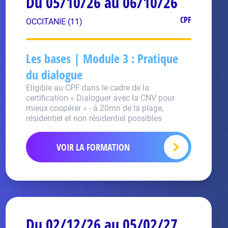
Du 05/10/26 au 06/10/26
CPF
OCCITANIE (11)
Les bases | Module 3 : Pratique
du dialogue
Eligible au CPF dans le cadre de la
certification « Dialoguer avec la CNV pour
mieux coopérer » - à 20mn de la plage,
résidentiel et non résidentiel possibles
VOIR LA FORMATION
Du 02/12/26 au 05/02/27