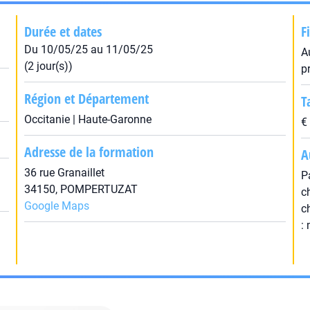
Durée et dates
F
Du 10/05/25 au 11/05/25
A
(2 jour(s))
p
Région et Département
T
Occitanie | Haute-Garonne
€
Adresse de la formation
A
36 rue Granaillet
P
34150, POMPERTUZAT
c
Google Maps
c
: