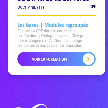
CPF
OCCITANIE (11)
Les bases | Modules regroupés
Eligible au CPF dans le cadre de la
certification « Dialoguer avec la CNV pour
mieux coopérer » - A 20mn de la plage,
résidentiel et non résidentiel possibles
VOIR LA FORMATION