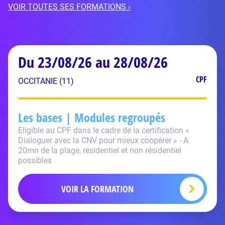
VOIR TOUTES SES FORMATIONS ›
Du 23/08/26 au 28/08/26
CPF
OCCITANIE (11)
Les bases | Modules regroupés
Eligible au CPF dans le cadre de la certification «
Dialoguer avec la CNV pour mieux coopérer » - A
20mn de la plage, résidentiel et non résidentiel
possibles
VOIR LA FORMATION