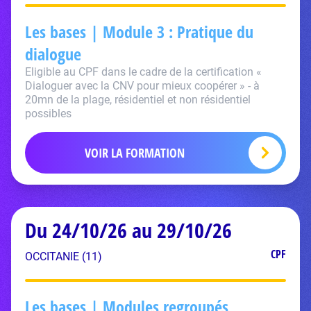
Les bases | Module 3 : Pratique du
dialogue
Eligible au CPF dans le cadre de la certification «
Dialoguer avec la CNV pour mieux coopérer » - à
20mn de la plage, résidentiel et non résidentiel
possibles
VOIR LA FORMATION
Du 24/10/26 au 29/10/26
CPF
OCCITANIE (11)
Les bases | Modules regroupés