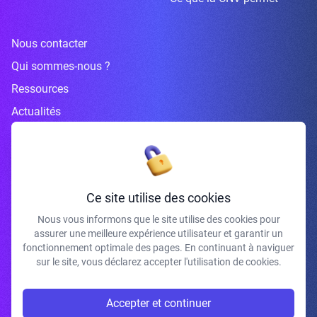
Nous contacter
Qui sommes-nous ?
Ressources
Actualités
Inscrivez-vous à la newsletter
Ce site utilise des cookies
Nous vous informons que le site utilise des cookies pour
assurer une meilleure expérience utilisateur et garantir un
J'accepte de recevoir vos e-mails et confirme avoir pris connaissance de
fonctionnement optimale des pages. En continuant à naviguer
votre politique de confidentialité et mentions légales.
sur le site, vous déclarez accepter l'utilisation de cookies.
S'INSCRIRE
Accepter et continuer