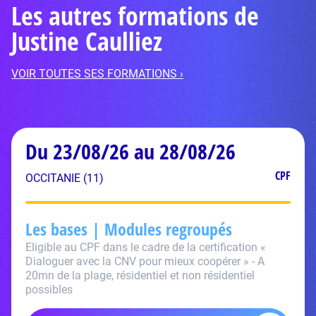
Les autres formations de
Justine Caulliez
VOIR TOUTES SES FORMATIONS ›
Du 23/08/26 au 28/08/26
CPF
OCCITANIE (11)
Les bases | Modules regroupés
Eligible au CPF dans le cadre de la certification «
Dialoguer avec la CNV pour mieux coopérer » - A
20mn de la plage, résidentiel et non résidentiel
possibles