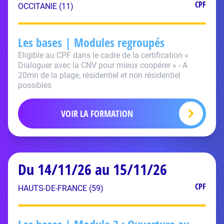
CPF
OCCITANIE (11)
Les bases | Modules regroupés
Eligible au CPF dans le cadre de la certification «
Dialoguer avec la CNV pour mieux coopérer » - A
20mn de la plage, résidentiel et non résidentiel
possibles
VOIR LA FORMATION
Du 14/11/26 au 15/11/26
CPF
HAUTS-DE-FRANCE (59)