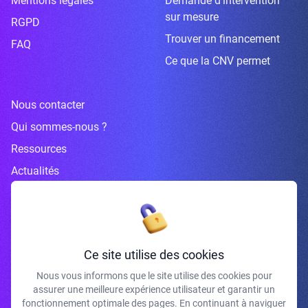
Mentions légales
Demande d’intervention
sur mesure
RGPD
Trouver un financement
FAQ
Ce que la CNV permet
Nous contacter
Qui sommes-nous ?
Ressources
Actualités
Inscrivez-vous à la newsletter
Ce site utilise des cookies
Nous vous informons que le site utilise des cookies pour
assurer une meilleure expérience utilisateur et garantir un
J'accepte de recevoir vos e-mails et confirme avoir pris connaissance de
fonctionnement optimale des pages. En continuant à naviguer