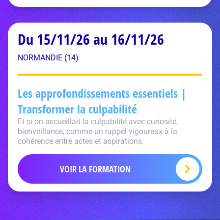
Du 15/11/26 au 16/11/26
NORMANDIE (14)
Les approfondissements essentiels |
Transformer la culpabilité
Et si on accueillait la culpabilité avec curiosité,
bienveillance, comme un rappel vigoureux à la
cohérence entre actes et aspirations.
VOIR LA FORMATION