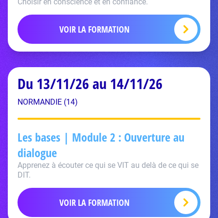
Choisir en conscience et en confiance.
VOIR LA FORMATION
Du 13/11/26 au 14/11/26
NORMANDIE (14)
Les bases | Module 2 : Ouverture au
dialogue
Apprenez à écouter ce qui se VIT au delà de ce qui se
DIT.
VOIR LA FORMATION