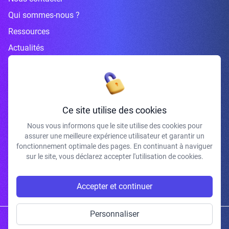
Qui sommes-nous ?
Ressources
Actualités
Inscrivez-vous à la newsletter
Ce site utilise des cookies
Nous vous informons que le site utilise des cookies pour
assurer une meilleure expérience utilisateur et garantir un
J'accepte de recevoir vos e-mails et confirme avoir pris connaissance de
fonctionnement optimale des pages. En continuant à naviguer
votre politique de confidentialité et mentions légales.
sur le site, vous déclarez accepter l'utilisation de cookies.
S'INSCRIRE
Accepter et continuer
Personnaliser
Copyright © 2026 | Gum Studio. Tous droits réservés.