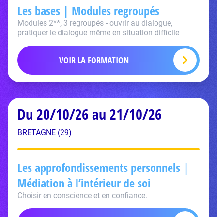
Les bases | Modules regroupés
Modules 2**, 3 regroupés - ouvrir au dialogue,
pratiquer le dialogue même en situation difficile
VOIR LA FORMATION
Du 20/10/26 au 21/10/26
BRETAGNE (29)
Les approfondissements personnels |
Médiation à l’intérieur de soi
Choisir en conscience et en confiance.