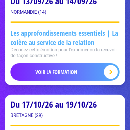
Du 13/09/26 au 14/09/26
NORMANDIE (14)
Les approfondissements essentiels | La
colère au service de la relation
Décodez cette émotion pour l'exprimer ou la recevoir
de façon constructive !
VOIR LA FORMATION
Du 17/10/26 au 19/10/26
BRETAGNE (29)