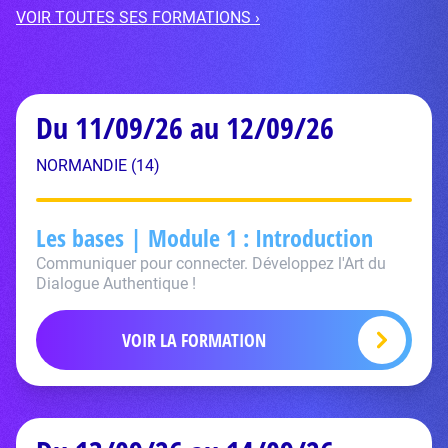
VOIR TOUTES SES FORMATIONS ›
Du 11/09/26 au 12/09/26
NORMANDIE (14)
Les bases | Module 1 : Introduction
Communiquer pour connecter. Développez l'Art du
Dialogue Authentique !
VOIR LA FORMATION