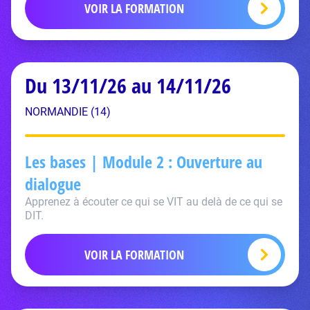
VOIR LA FORMATION
Du 13/11/26 au 14/11/26
NORMANDIE (14)
Les bases | Module 2 : Ouverture au
dialogue
Apprenez à écouter ce qui se VIT au delà de ce qui se
DIT.
VOIR LA FORMATION