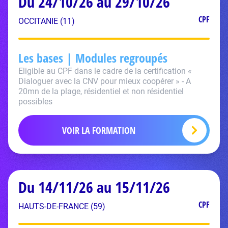
Du 24/10/26 au 29/10/26
CPF
OCCITANIE (11)
Les bases | Modules regroupés
Eligible au CPF dans le cadre de la certification «
Dialoguer avec la CNV pour mieux coopérer » - A
20mn de la plage, résidentiel et non résidentiel
possibles
VOIR LA FORMATION
Du 14/11/26 au 15/11/26
CPF
HAUTS-DE-FRANCE (59)