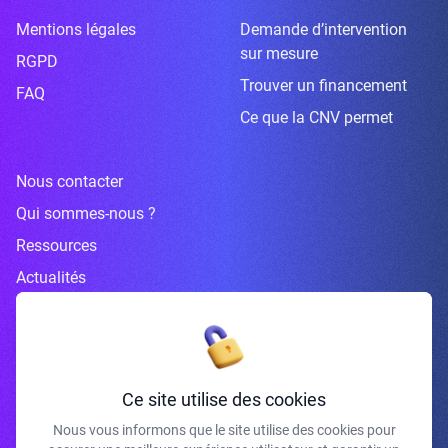
Mentions légales
Demande d’intervention
sur mesure
RGPD
Trouver un financement
FAQ
Ce que la CNV permet
Nous contacter
Qui sommes-nous ?
Ressources
Actualités
Inscrivez-vous à la newsletter
Ce site utilise des cookies
Nous vous informons que le site utilise des cookies pour