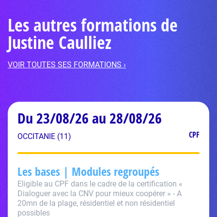
Les autres formations de
Justine Caulliez
VOIR TOUTES SES FORMATIONS ›
Du 23/08/26 au 28/08/26
CPF
OCCITANIE (11)
Les bases | Modules regroupés
Eligible au CPF dans le cadre de la certification «
Dialoguer avec la CNV pour mieux coopérer » - A
20mn de la plage, résidentiel et non résidentiel
possibles