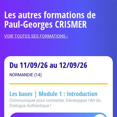
Les autres formations de
Paul-Georges CRISMER
VOIR TOUTES SES FORMATIONS ›
Du 11/09/26 au 12/09/26
NORMANDIE (14)
Les bases | Module 1 : Introduction
Communiquer pour connecter. Développez l'Art du
Dialogue Authentique !