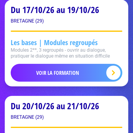
Du 17/10/26 au 19/10/26
BRETAGNE (29)
Les bases | Modules regroupés
Modules 2**, 3 regroupés - ouvrir au dialogue,
pratiquer le dialogue même en situation difficile
VOIR LA FORMATION
Du 20/10/26 au 21/10/26
BRETAGNE (29)