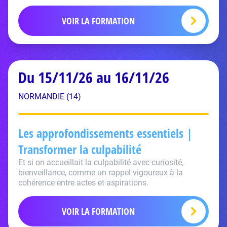
VOIR LA FORMATION
Du 15/11/26 au 16/11/26
NORMANDIE (14)
Les approfondissements essentiels |
Transformer la culpabilité
Et si on accueillait la culpabilité avec curiosité,
bienveillance, comme un rappel vigoureux à la
cohérence entre actes et aspirations.
VOIR LA FORMATION