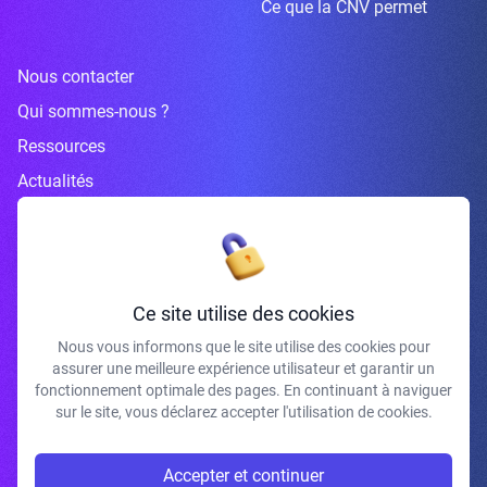
Ce que la CNV permet
Nous contacter
Qui sommes-nous ?
Ressources
Actualités
Inscrivez-vous à la newsletter
Ce site utilise des cookies
Nous vous informons que le site utilise des cookies pour
assurer une meilleure expérience utilisateur et garantir un
J'accepte de recevoir vos e-mails et confirme avoir pris connaissance de
fonctionnement optimale des pages. En continuant à naviguer
votre politique de confidentialité et mentions légales.
sur le site, vous déclarez accepter l'utilisation de cookies.
S'INSCRIRE
Accepter et continuer