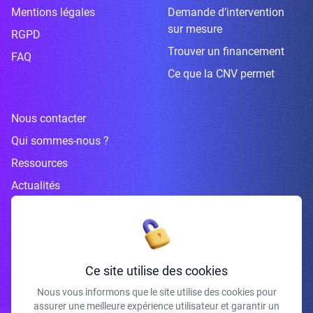
Mentions légales
Demande d’intervention
sur mesure
RGPD
Trouver un financement
FAQ
Ce que la CNV permet
Nous contacter
Qui sommes-nous ?
Ressources
Actualités
Inscrivez-vous à la newsletter
Ce site utilise des cookies
Nous vous informons que le site utilise des cookies pour
assurer une meilleure expérience utilisateur et garantir un