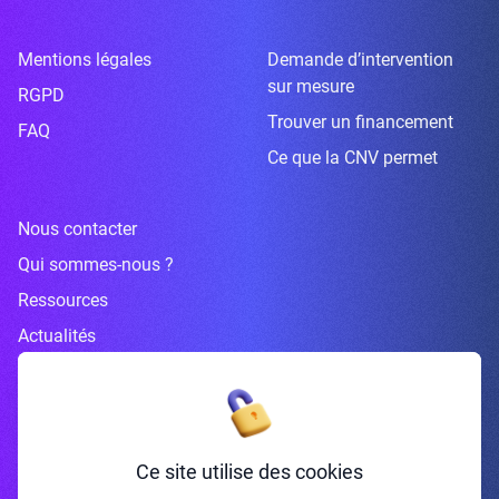
Mentions légales
Demande d’intervention
sur mesure
RGPD
Trouver un financement
FAQ
Ce que la CNV permet
Nous contacter
Qui sommes-nous ?
Ressources
Actualités
Inscrivez-vous à la newsletter
Ce site utilise des cookies