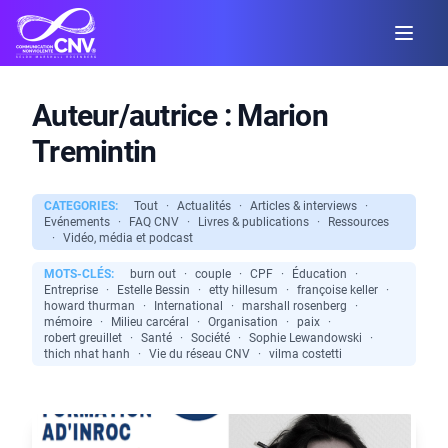
Auteur/autrice :
Marion
Tremintin
CATEGORIES:
Tout
·
Actualités
·
Articles & interviews
·
Evénements
·
FAQ CNV
·
Livres & publications
·
Ressources
·
Vidéo, média et podcast
MOTS-CLÉS:
burn out
·
couple
·
CPF
·
Éducation
·
Entreprise
·
Estelle Bessin
·
etty hillesum
·
françoise keller
·
howard thurman
·
International
·
marshall rosenberg
·
mémoire
·
Milieu carcéral
·
Organisation
·
paix
·
robert greuillet
·
Santé
·
Société
·
Sophie Lewandowski
·
thich nhat hanh
·
Vie du réseau CNV
·
vilma costetti